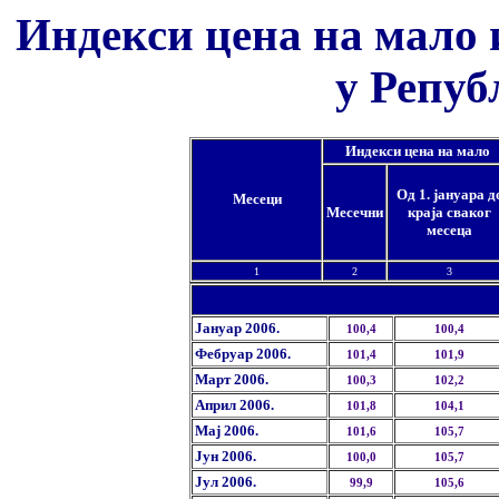
Индекси цена на мало
у Репуб
Индекси цена на мало
Од 1. jануара д
Месеци
Месечни
краjа сваког
месеца
1
2
3
Јануар 2006.
100,4
100,4
Фебруар 2006.
101,4
101,9
Март 2006.
100,3
102,2
Април 2006.
101,8
104,1
Мај 2006.
101,6
105,7
Јун 2006.
100,0
105,7
Јул 2006.
99,9
105,6