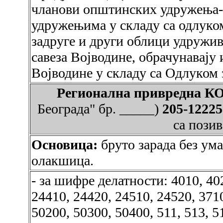
чланови општинских удружења-
удружењима у складу са одлуко
задруге и други облици удружи
савеза Војводине, обрачунавају
Војводине у складу са Одлуком 
Регионална привредна
Београда" бр. _____)
205-1222
са пози
Основица:
бруто зарада без ум
олакшица.
- за шифре делатности: 4010, 402
24410, 24420, 24510, 24520, 371
50200, 50300, 50400, 511, 513, 51