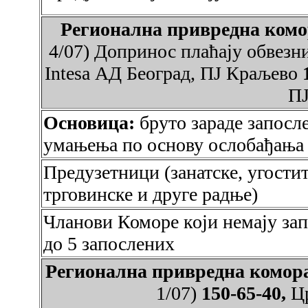
Регионална привредна ко
4/07) Допринос плаћају обвезн
Intesa АД Београд, ПЈ Краљево
ПЈ
Основица:
бруто зараде запосле
умањења по основу ослобађања
Предузетници (занатске, угости
трговинске и друге радње)
Чланови Коморе који немају зап
до 5 запослених
Регионална привредна ком
1/07)
150-65-40,
Ц