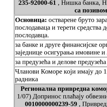
235-92000-61
, Нишка банка, 
са позивом
Основица:
остварене бруто зар
послодаваца и терети средства 
послодавца.
за банке и друге финансијске ор
заједнице осигурања имовине и 
за предузећа и делове предузећа
Чланови Коморе који имају до 
радника
Регионална привредна ко
1/07) Допринос плаћају обвезн
0010000000239-59
, Привред