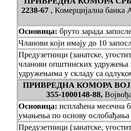
ПРИВРЕДНА КОМОРА СР
2238-67
, Комерцијална банка 
Основица:
бруто зарада запосл
Чланови који имају до 10 запос
Предузетници (занатске, угостит
чланови општинских удружења п
удружењима у складу са одлуко
ПРИВРЕДНА КОМОРА ВО
355-1000148-88,
Војвођ
Основица:
исплаћена месечна б
умањења по основу ослобађања
Предузетници (занатске, угостит