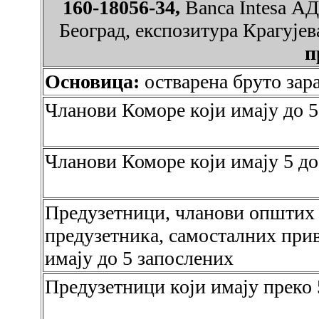
160-18056-34,
Banca Intesa А
Београд, експозитура Крагује
п
Основица:
остварена бруто зар
Чланови Коморе који имају до 5
Чланови Коморе који имају 5 до
Предузетници, чланови општих
предузетника, самосталних прив
имају до 5 запослених
Предузетници који имају преко 