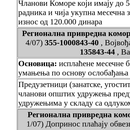
Чланови Коморе који имају до 5
радника и чија укупна месечна з
износ од 120.000 динара
Регионална привредна ко
4/07)
355-1000843-40
, Војво
135843-44
, B
Основица:
исплаћене месечне б
умањења по основу ослобађања
Предузетници (занатске, угостит
чланови општих удружења преду
удружењима у складу са одлуко
Регионална привредна к
1/07) Допринос плаћају обве