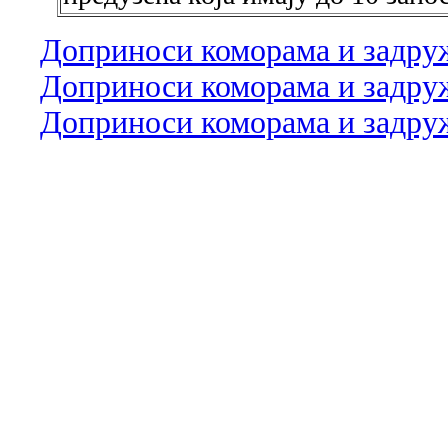
Доприноси коморама и задруж
Доприноси коморама и задруж
Доприноси коморама и задруж