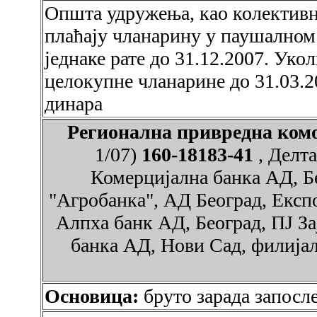
Општа удружења, као колективн
плаћају чланарину у паушалном 
једнаке рате до 31.12.2007. Ук
целокупне чланарине до 31.03.20
динара
Регионална привредна ко
1/07)
160-18183-41
, Делт
Комерцијална банка АД, Б
"Агробанка", АД Београд, Експ
Алпха банк АД, Београд, ПЈ З
банка АД, Нови Сад, филијал
Основица:
бруто зарада запосл