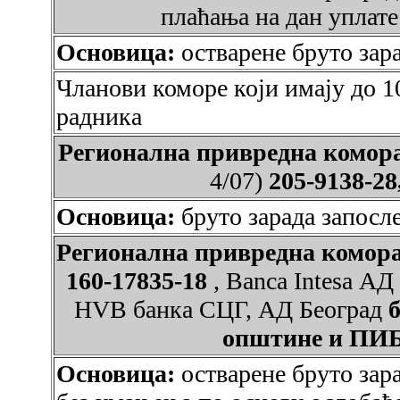
плаћања на дан уплате
Основица:
остварене бруто зара
Чланови коморе који имају до 1
радника
Регионална привредна ком
4/07)
205-9138-28
Основица:
бруто зарада запосл
Регионална привредна ком
160-17835-18
, Banca Intesa А
HVB банка СЦГ, АД Београд
б
општине и ПИБ
Основица:
остварене бруто зар