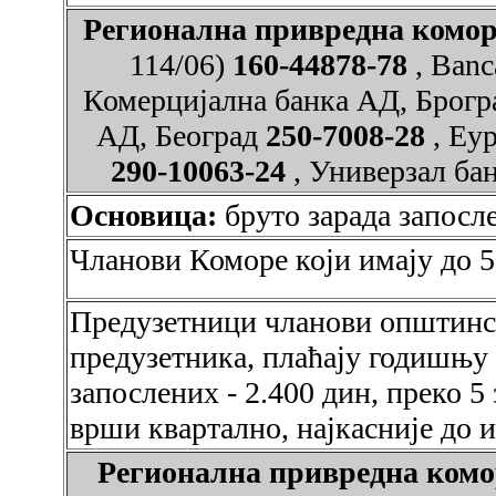
Регионална привредна ко
114/06)
160-44878-78
, Banc
Комерцијална банка АД, Брог
АД, Београд
250-7008-28
, Еу
290-10063-24
, Универзал ба
Основица:
бруто зарада запосл
Чланови Коморе који имају до 5
Предузетници чланови општинс
предузетника, плаћају годишњу 
запослених - 2.400 дин, преко 5 
врши квартално, најкасније до и
Регионална привредна ко