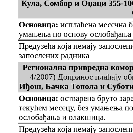
Кула, Сомбор и Оџаци 355-10
Основица:
исплаћена месечна б
умањења по основу ослобађања
Предузећа која немају запослен
запослених радника
Регионална привредна ко
4/2007) Допринос плаћају об
Иђош, Бачка Топола и Суботи
Основица:
остварена бруто зар
текућем месецу, без умањења по
ослобађања и олакшица.
Предузећа која немају запослен