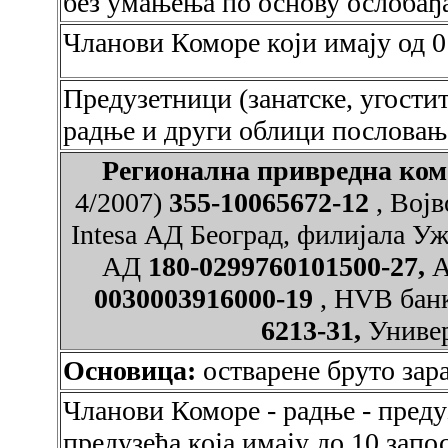
без умањења по основу ослобађ
Чланови Коморе који имају од 0
Предузетници (занатске, угостит
радње и други облици пословањ
Регионална привредна к
4/2007)
355-10065672-12
, Вој
Intesa АД Београд, филијала У
АД
180-0299760101500-27,
A
0030003916000-19
, HVB бан
6213-31,
Универ
Основица:
остварене бруто зара
Чланови Коморе - радње - преду
предузећа која имају до 10 зап