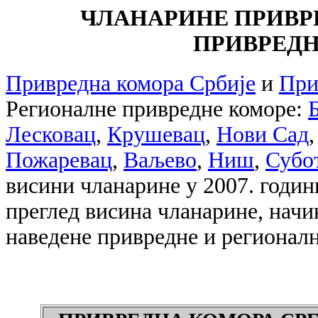
ЧЛАНАРИНЕ ПРИВР
ПРИВРЕД
Привредна комора Србије
и
При
Регионалне привредне коморе:
Лесковац
,
Крушевац
,
Нови Сад
Пожаревац
,
Ваљево
,
Ниш
,
Субо
висини чланарине у 2007. годин
преглед висина чланарине, начи
наведене привредне и регионал