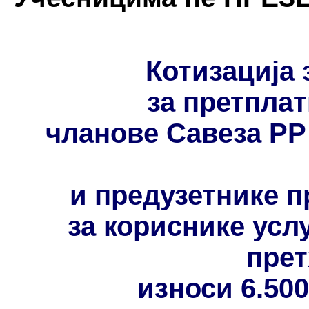
Котизација 
за претпла
чланове Савеза РР
и предузетнике п
за кориснике усл
прет
износи 6.500