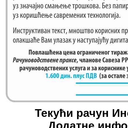
Текући рачун Инс
Додатне инфор