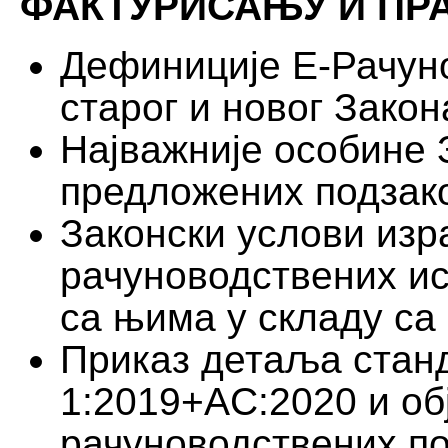
ФАКТУРИСАЊУ И ПР
Дефиниције Е-Рачун
старог и новог Закон
Најважније особине 
предложених подзако
Законски услови изр
рачуноводствених ис
са њима у складу са
Приказ детаља стан
1:2019+AC:2020 и о
рачуноводствених п