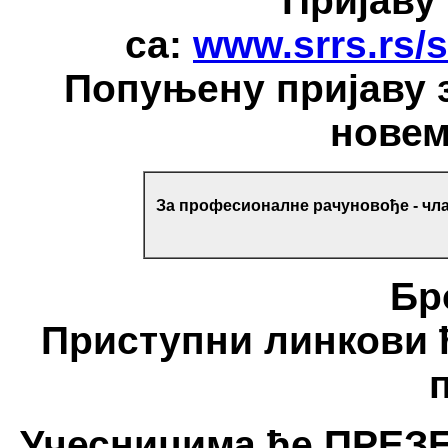
Пријаву
са:
www.srrs.rs/
Попуњену пријаву з
нове
За професионалне рачуновође - чла
Бр
Приступни линкови 
Учесницима ће ПРЕЗЕ