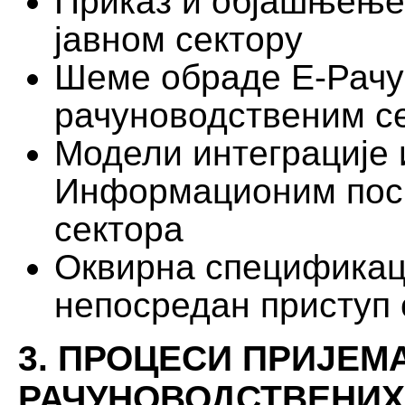
Приказ и објашњење
јавном сектору
Шеме обраде Е-Рачу
рачуноводственим с
Модели интеграције
Информационим поср
сектора
Оквирна спецификаци
непосредан приступ 
3. ПРОЦЕСИ ПРИЈЕМ
РАЧУНОВОДСТВЕНИХ