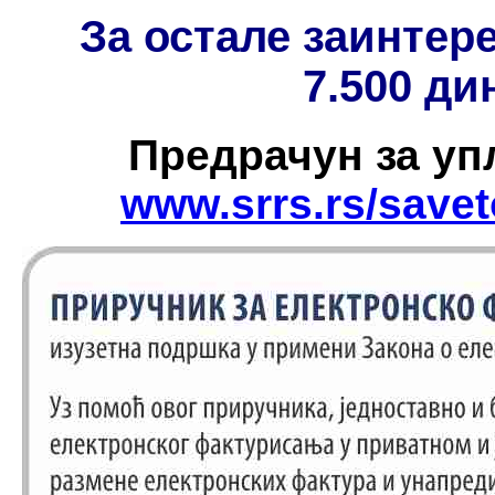
За остале заинтер
7.500 ди
Предрачун за упл
www.srrs.rs/save