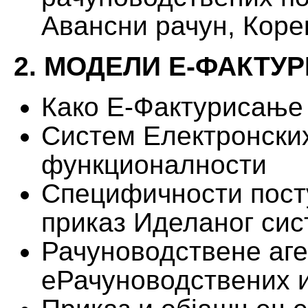
Авансни рачун, Коре
2. МОДЕЛИ Е-ФАКТУ
Како Е-Фактурисање
Систем Електронских
функционалности
Специфичности посту
приказ Иделаног си
Рачуноводствене аге
еРачуноводствених 