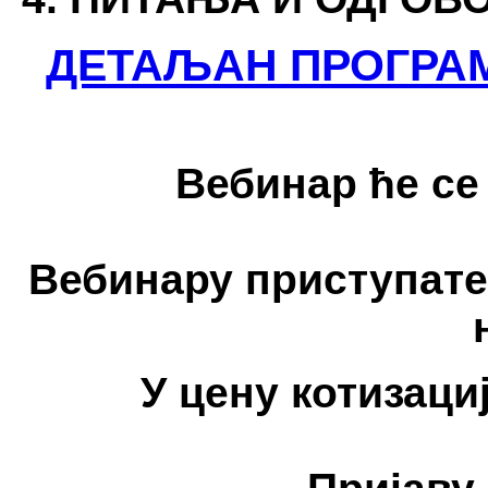
ДЕТАЉАН ПРОГРА
Вебинар ће с
Вебинару приступате 
У цену котизациј