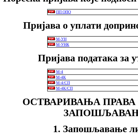
ПП ОПО
Пријава о уплати доприно
М-УН
М-УН
К
Пријава података за 
М-4
М-4К
М-4/СП
М-4К/СП
ОСТВАРИВАЊА ПРАВА
ЗАПОШЉАВАЊ
1. Запошљавање ли