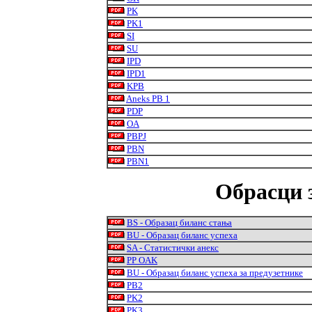
PK
PK1
SI
SU
IPD
IPD1
KPB
Aneks PB 1
PDP
OA
PBPJ
PBN
PBN1
Обрасци 
BS - Образац биланс стања
BU
- Образац биланс успеха
SA - Статистички анекс
PP OAK
BU - Образац биланс успеха за предузетнике
PB2
PK2
PK3