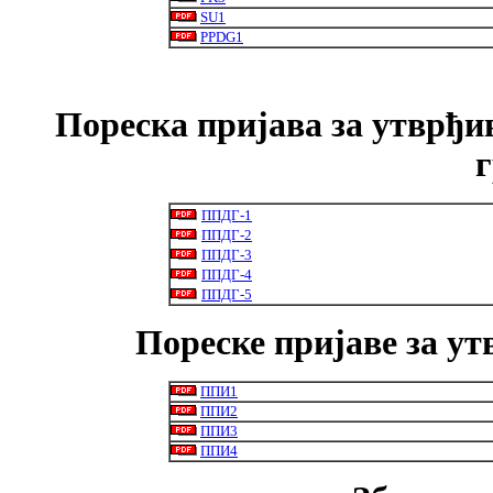
SU1
PPDG1
Пореска пријава за утврђи
ППДГ-1
ППДГ-2
ППДГ-3
ППДГ-4
ППДГ-5
Пореске пријаве за у
ППИ1
ППИ2
ППИ3
ППИ4