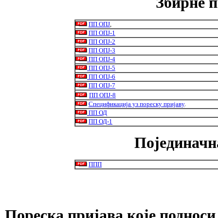
Збирне п
ПП ОПЈ
,
ПП ОПЈ-1
ПП ОПЈ-2
ПП ОПЈ-3
ПП ОПЈ-4
ПП ОПЈ-5
ПП ОПЈ-6
ПП ОПЈ-7
ПП ОПЈ-8
Спецификација уз пореску пријаву
.
ПП ОД
ПП ОД-1
Појединачн
ППП
Пореска пријава које подноси