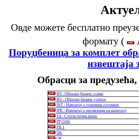
Актуе
Овде можете бесплатно преузе
формату
(
Поруџбеница за комплет обр
извештаја 
Обрасци за предузећа,
BS - Образац биланс стања
BU
- Образац биланс успеха
INT - Извештај о токовима готовине
IPK - Извештај о променама на капиталу
SA - Статистички анекс
PP OAK
PB 1
DK
OK