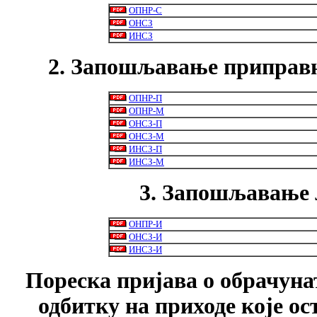
ОПНР-С
ОНСЗ
ИНСЗ
2. Запошљавање приправн
ОПНР-П
ОПНР-М
ОНСЗ-П
ОНСЗ-М
ИНСЗ-П
ИНСЗ-М
3. Запошљавање 
ОНПР-И
ОНСЗ-И
ИНСЗ-И
Пореска пријава о обрачуна
одбитку на приходе које ос