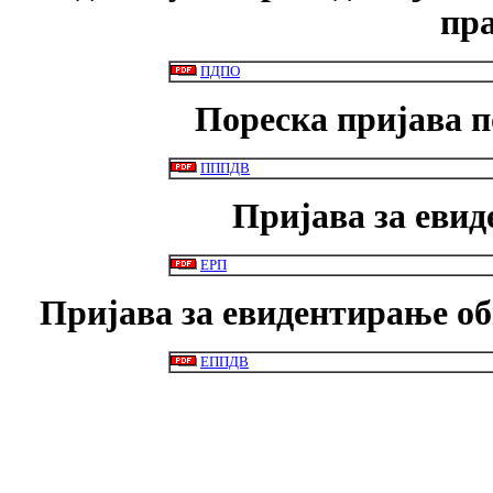
пр
ПДПО
Пореска пријава п
ПППДВ
Пријава за еви
ЕРП
Пријава за евидентирање об
ЕППДВ