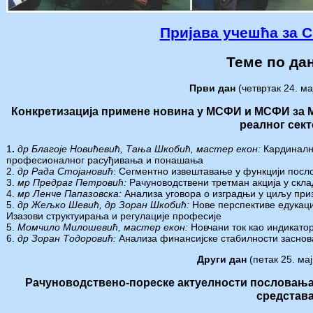
Пријава учешћа за 
Теме по да
Први дан
(четвртак 24. ма
Конкретизација примене новина у МСФИ и МСФИ за 
реалног сек
1
.
др Благоје Новићевић
,
Тања Шкобић, мастер екон:
Кардиналн
професионалног расуђивања и понашања
2.
др Рада Стојановић
:
Сегментно извештавање у функцији посло
3.
мр Предраг Петровић:
Рачуноводствени третман акција у скл
4.
мр Ленче Папазовска:
Анализа уговора о изградњи у циљу пр
5.
др Жељко Шевић, др Зоран Шкобић:
Нове перспективе едукаци
Изазови структуирања и регулације професије
5.
Момчило Милошевић, мастер екон:
Новчани ток као индикат
6.
др Зоран Тодоровић:
Анализа финансијске стабилности засно
Други дан
(петак 25. мај
Рачуноводствен
o-
пореске
a
ктуелности пословања 
средстав