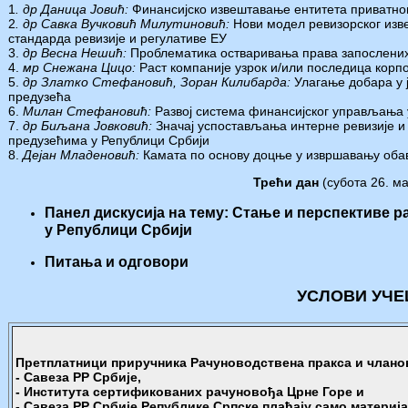
1
. др Даница Јовић:
Финансијско извештавање ентитета приватно
2
. др Савка Вучковић Милутиновић:
Нови модел ревизорског изв
стандарда ревизије и регулативе ЕУ
3.
др Весна Нешић:
Проблематика остваривања права запослених
4.
мр Снежана Цицо:
Раст компаније узрок и/или последица корп
5.
др Златко Стефановић, Зоран Килибарда:
Улагање добара у ј
предузећа
6.
Милан Стефановић:
Развој система финансијског управљања 
7.
др Биљана Јовковић:
Значај успостављања интерне ревизије и 
предузећима у Републици Србији
8.
Дејан Младеновић:
Камата по основу доцње у извршавању обав
Трећи дан
(субота 26. ма
Панел дискусија
на тему: Стање и перспективе 
у Републици Србији
Питања и одговори
УСЛОВИ УЧ
Претплатници приручника Рачуноводствена пракса и члано
- Савеза РР Србије,
- Института сертификованих рачуновођа Црне Горе и
- Савеза РР Србије Републике Српске плаћају само материј