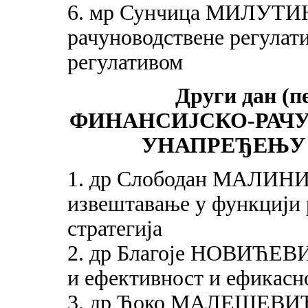
6. мр Сунчица МИЛУТИН
рачуноводствене регулат
регулативом
Други дан (пе
ФИНАНСИЈСКО-РАЧ
УНАПРЕЂЕЊУ
1. др Слободан МАЛИНИ
извештавање у функцији 
стратегија
2. др Благоје НОВИЋЕВИ
и ефективност и ефикасн
3. др Ђоко МАЛЕШЕВИЋ: 