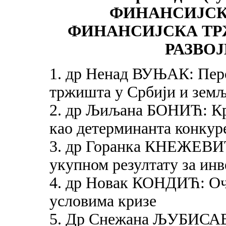
ФИНАНСИЈСК
ФИНАНСИЈСКА ТР
РАЗВО
1. др Ненад ВУЊАК: Перс
тржишта у Србији и земљ
2. др Љиљана БОНИЋ: Кр
као детерминанта конкур
3. др Горанка КНЕЖЕВИЋ
укупном резултату за ин
4. др Новак КОНДИЋ: Oче
условима кризе
5. Др Снежана ЉУБИСА