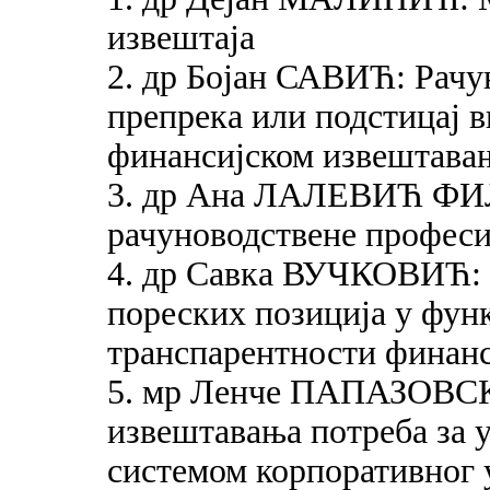
извештаја
2. др Бојан САВИЋ: Рачу
препрека или подстицај 
финансијском извештава
3. др Ана ЛАЛЕВИЋ Ф
рачуноводствене профес
4. др Савка ВУЧКОВИЋ: 
пореских позиција у фун
транспарентности финанс
5. мр Ленче ПАПАЗОВСК
извештавања потреба за
системом корпоративног