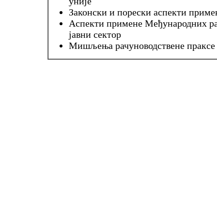
уније
Законски и порески аспекти прим
Аспекти примене Међународних ра
јавни сектор
Мишљења рачуноводствене праксе