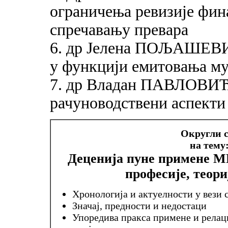
ограничења ревизије фин
спречавању превара
6. др Јелена ПОЉАШЕВИ
у функцији емитовања м
7. др Владан ПАВЛОВИЋ
рачуноводствени аспекти
Округли с
на тему
Деценија пуне примене 
професије, теори
Хронологија и актуелности у вези
Значај, предности и недостаци
Упоредива пракса примене и релац