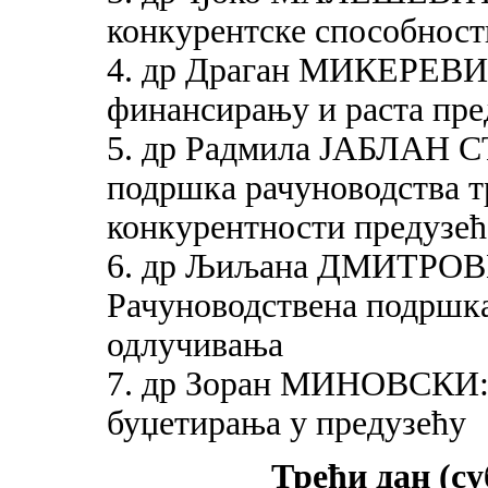
конкурентске способност
4. др Драган МИКЕРЕВИЋ
финансирању и раста пре
5. др Радмила ЈАБЛАН
подршка рачуноводства 
конкурентности предузећ
6. др Љиљана ДМИТР
Рачуноводствена подршк
одлучивања
7. др Зоран МИНОВСКИ:
буџетирања у предузећу
Трећи дан (суб