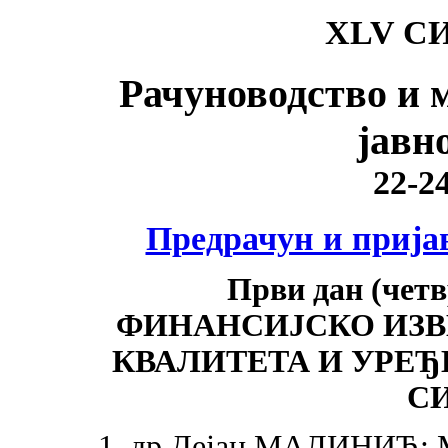
XLV С
Рачуноводство и 
јавн
22-24
Предрачун и прија
Први дан (четвр
ФИНАНСИЈСКО ИЗВ
КВАЛИТЕТА И УРЕ
С
1. др Дејан МАЛИНИЋ: М