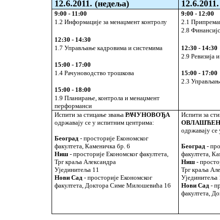
12
.
6
.2011.
(недеља)
12
.
6
.2011.
9:00 - 11:00
9:00 - 12:00
1.2 Информације за менаџмент контролу
2.1 Припрема
2.8 Финансиј
12:30 - 14:30
1.7 Управљање кадровима и системима
12:30 - 14:30
2.9 Ревизија 
15:00 - 17:00
1.4 Рачуноводство трошкова
15:00 - 17:00
2.3 Управљањ
15:00 - 18:00
1.9 Планирање, контрола и менаџмент
перформанси
Испити за стицање звања
РАЧУНОВОЂА
Испити за ст
одржавају се у испитним центрима:
ОВЛАШЋЕН
одржавају се
Београд
- просторије Економског
факултета, Каменичка бр. 6
Београд
- пр
Ниш
- просторије Економског факултета,
факултета, Ка
Трг краља Александра
Ниш
- просто
Ујединитеља 11
Трг краља Ал
Нови Сад
- просторије Економског
Ујединитеља 
факултета, Доктора Симе Милошевића 16
Нови Сад
- п
факултета, Д