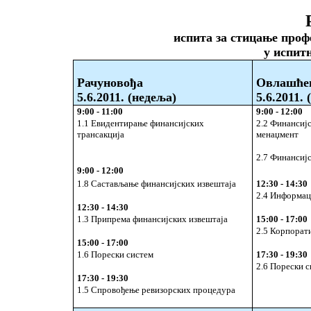
испита за стицање проф
у испит
Рачуновођа
Овлашће
5
.
6
.2011. (недеља)
5
.
6
.2011.
(
9:00 - 11:00
9:00 - 12:00
1.1 Евидентирање финансијских
2.2 Финансиј
трансакција
менаџмент
2.7 Финансиј
9:00 - 12:00
1.8 Састављање финансијских извештаја
12:30 - 14:30
2.4 Информац
12:30 - 14:30
1.3 Припрема финансијских извештаја
15:00 - 17:00
2.5 Корпорат
15:00 - 17:00
1.6 Порески систем
17:30 - 19:30
2.6 Порески 
17:30 - 19:30
1.5 Спровођење ревизорских процедура