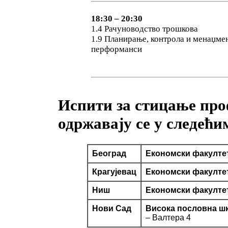
18:30 – 20:30
1.4 Рачуноводство трошкова
1.9 Планирање, контрола и менаџме
перформанси
Испити за стицање пр
одржавају се у следећи
Београд
Економски факулте
Крагујевац
Економски факулте
Ниш
Економски факулте
Нови Сад
Висока пословна шк
– Валтера 4