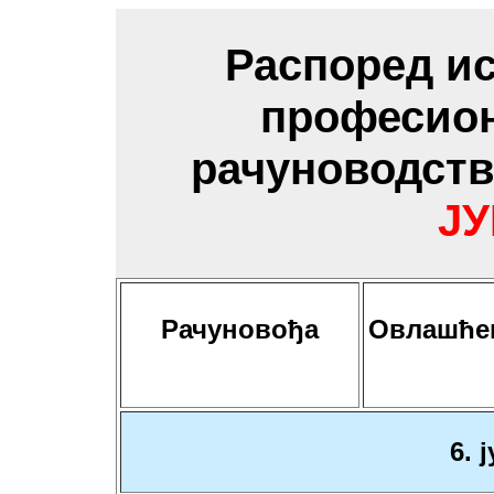
Распоред ис
професион
рачуноводств
ЈУ
Рачуновођа
Овлашће
6. 