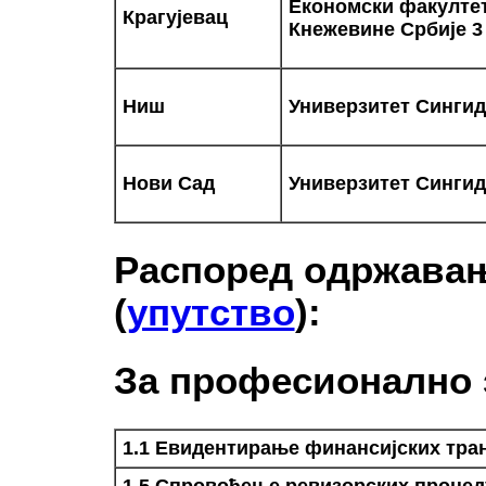
Економски факултет 
Крагујевац
Кнежевине Србије 3
Ниш
Универзитет Сингид
Нови Сад
Универзитет Сингид
Распоред одржавањ
(
упутство
):
За професионално
1.1 Евидентирање финансијских тра
1.5 Спровођење ревизорских процед