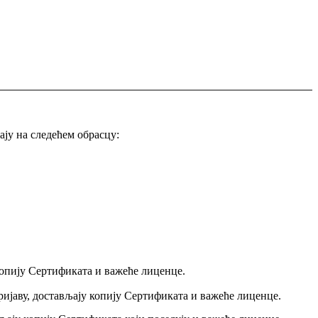
ју на следећем обрасцу:
копију
С
ертификата
и важеће лиценце
.
ријаву, достављају копију Сертификата
и важеће лиценце
.