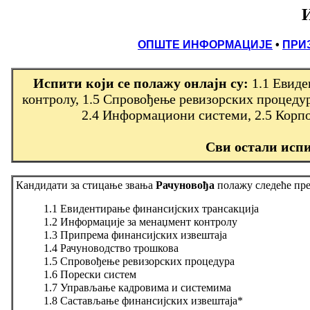
ОПШТЕ ИНФОРМАЦИЈЕ
•
ПРИ
Испити који се полажу онлајн су:
1.1 Евид
контролу, 1.5 Спровођење ревизорских процеду
2.
4 Информациони системи, 2.5 Корпор
Сви остали исп
К
андидати за стицање звања
Рачуновођа
пола
жу
следеће пре
1.1 Евидентирање финансијских трансакција
1.2 Информације за менаџмент контролу
1.3 Припрема финансијских извештаја
1.4 Рачуноводство трошкова
1.5 Спровођење ревизорских процедура
1.6 Порески систем
1.7 Управљање кадровима и системима
1.8 Састављање финансијских извештаја*