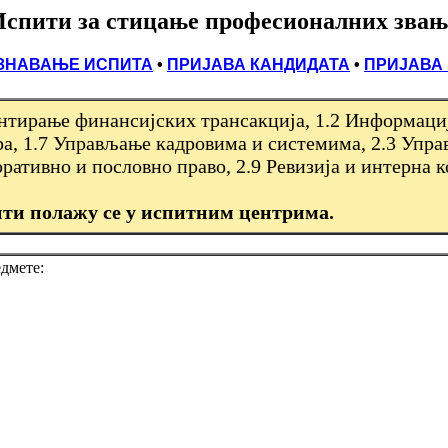
Испити
за стицање професионалних звањ
ЗНАВАЊЕ ИСПИТА
•
ПРИЈАВА КАНДИДАТА
•
ПРИЈАВА
ентирање финансијских трансакција, 1.2 Информаци
ра, 1.7 Управљање кадровима и системима, 2.3 Упр
ативно и пословно право, 2.9 Ревизија и интерна 
ити полажу се у испитним центрима.
дмете: