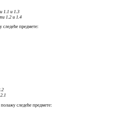
 1.1 и 1.3
и 1.2 и 1.4
у
следеће предмете:
.2
2.1
а
пола
жу
следеће предмете: