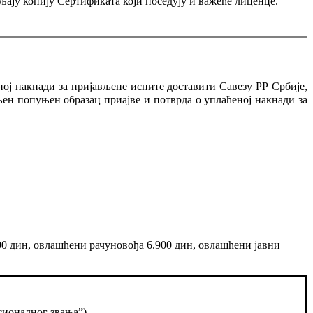
ављају копију Сертификата који поседују и важеће лиценце.
ној накнади за пријављене испите доставити Савезу РР Србије,
ен попуњен образац приајве и потврда о уплаћеној накнади за
00 дин, овлашћени рачуновођа 6.900 дин, овлашћени јавни
сионалног звања”)