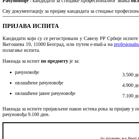
Рачуновође
- кандидати за стицање професионалног звања
овл
Сву документацију за пријаву кандидата за стицање професион
ПРИЈАВА ИСПИТА
Кандидати
који су се регистровали у Савезу РР Србије
испите
Његошева 19, 11000 Београд
, или путем e-mail-a на
profesionaln
полагање испита.
Накнада за испит
по предмету
је за:
рачуновође
3.500 д
овлашћене рачуновође
4.900 д
овлашћене јавне рачуновође
7.100 д
Накнада за испите пријављене након истека рока за пријаву у 
рачуновођа 9.100 дин.
(у позиву на бро