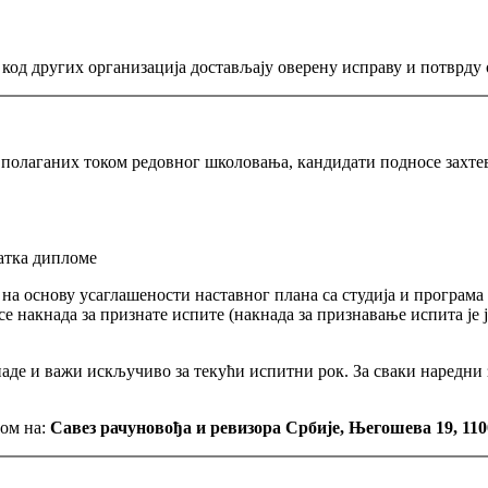
од других организација достављају оверену исправу и потврду о
 полаганих током редовног школовања, кандидати подносе захт
атка дипломе
 на основу усаглашености наставног плана са студија и програм
се накнада за признате испите (накнада за признавање испита је
аде и важи искључиво за текући испитни рок. За сваки наредни з
том на:
Савез рачуновођа и ревизора Србије, Његошева 19, 110