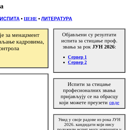
а
 ИСПИТА
•
ЦЕНЕ
•
ЛИТЕРАТУРА
је за менаџмент
Објављени су резултати
испита за стицање проф.
ављање кадровима,
звања за рок
ЈУН 2026
:
контрола
Сервер 1
Сервер 2
Испити за стицање
професионалних звања
пријављују се на обрасцу
који можете преузети
овде
Увид у своје радове из рока ЈУН
2026. кандидати који нису
положили испит могу извршити у