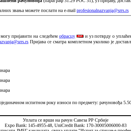
ашћени рачуновођа
(
параграф
31.29
РОС 31
), уз пријаву, дост
алних звања можете послати на e-mail
profesionalnazvanja@srrs.rs
 могу пријавити на следећем
обрасцу
и уз потврду о уплаће
azvanja@srrs.rs
Пријава се сматра комплетном уколико је достављ
инара
инара
инара
појединачном испитном року износи по предмету: рачуновођа 5.5
Уплата се врши на рачун Савеза РР Србије
Expo Bank: 145-4955-48, UniCredit Bank: 170-30005006000-83
ј уписати ЈМБГ кандидата, сврха уплате "Испит за стицање профе