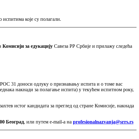
 испитима које су полагали.
ев
Комисији за едукацију
Савеза РР Србије и прилажу следећа
а РОС 31 доноси одлуку о признавању испита и о томе вас
 једнака накнади за полагање испита) у текућем испитном року,
ахтев истог кандидата за преглед од стране Комисије, накнада
00 Београд
, или путем e-mail-a на
profesionalnazvanja@srrs.rs