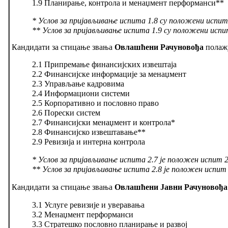
1.9 Планирање, контрола и менаџмент перформанси**
* Услов за пријављивање испита 1.8 су положени испити
** Услов за пријављивање испита 1.9 су положени испит
К
андидати за стицање звања
Овлашћени Рачуновођа
пола
ж
2.1 Припремање финансијских извештаја
2.2 Финансијске информације за менаџмент
2.3 Управљање кадровима
2.4 Информациони системи
2.5 Корпоративно и пословно право
2.6 Порески систем
2.7 Финансијски менаџмент и контрола*
2.8 Финансијско извештавање**
2.9 Ревизија и интерна контрола
* Услов за пријављивање испита 2.7 је положен испит 2
** Услов за пријављивање испита 2.8 је положен испит 
К
андидати за стицање звања
Овлашћени Јавни Рачуновођ
3.1 Услуге ревизије и уверавања
3.2 Менаџмент перформанси
3.3 Стратешко пословно планирање и развој