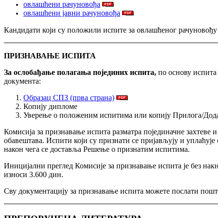
овлашћени рачуновођа
овлашћени јавни рачуновођа
Кандидати који су положили испите за овлашћеног рачуновођу к
ПРИЗНАВАЊЕ ИСПИТА
За ослобађање полагања појединих испита,
по основу испита
документа:
Образац СПЗ (прва страна)
Копију дипломе
Уверење о положеним испитима или копију Прилога/Дод
Комисија за признавање испита разматра појединачне захтеве и
обавештава. Испити који су признати се пријављују и уплаћује 
након чега се доставља Решење о признатим испитима.
Иницијални преглед Комисије за признавање испита је без накн
износи 3.600 дин.
Сву документацију за признавање испита можете послати пош