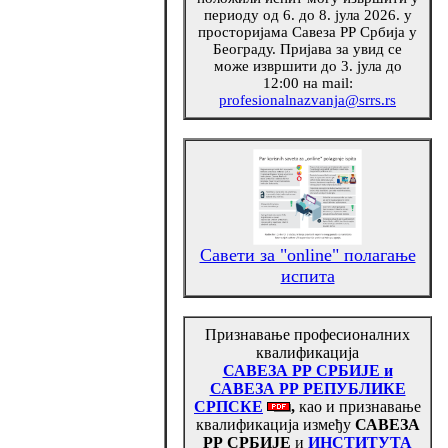
периоду од 6. до 8. јула 2026. у
просторијама Савеза РР Србија у
Београду. Пријава за увид се
може извршити до 3. јула до
12:00 на mail:
profesionalnazvanja@srrs.rs
Савети за "online" полагање
испита
Признавање професионалних
квалификација
САВЕЗА РР СРБИЈЕ
и
САВЕЗА РР РЕПУБЛИКЕ
СРПСКЕ
,
као и
признавање
квалификација између
САВЕЗА
РР СРБИЈЕ
и
ИНСТИТУТА