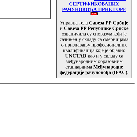
СЕРТИФИКОВАНИХ
РАЧУНОВОЂА ЦРНЕ ГОРЕ
Управна тела
Савеза РР Србије
и
Савеза РР Републике Српске
озваничила су споразум који је
сачињен у складу са смерницама
о признавању професионалних
квалификација које је објавио
UNCTAD
као и у складу са
међународним образовним
стандардима
Међународне
федерације рачуновођа (IFAC)
.