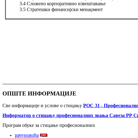
3.4 Сложено корпоративно извештавање
3.5 Стратешки финансијски менаџмент
ОПШТЕ ИНФОРМАЦИЈЕ
Све информације и услове о стицању
РОС 31 - Професионалн
Информатор о стицању професионалних звања Савеза РР С
Програм обуке за стицање професионалних
рачуновођа