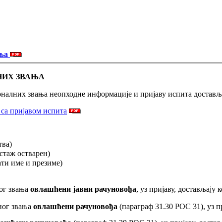
ања
НИХ ЗВАЊА
оналних звања неопходне информације и пријаву испита доставља
 са пријавом испита
тва)
 стаж остварен)
ати име и презиме)
ог звања
о
влашћени јавни рачуновођа
,
уз пријаву, достављају 
ног звања
о
влашћени рачуновођа
(
параграф 31.30 РОС 31), уз п