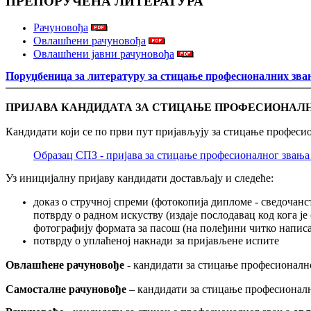
ПРЕПОРУЧЕНА ЛИТЕРАТУРА
Рачуновођа
Овлашћени рачуновођа
Овлашћени јавни рачуновођа
Поруџбеница за литературу за стицање професионалних зв
ПРИЈАВА КАНДИДАТА ЗА СТИЦАЊЕ ПРОФЕСИОНАЛ
Кандидати који се по први пут пријављују за стицање професи
Образац СПЗ - пријава за стицање професионалног звања
Уз иницијалну пријаву кандидати достављају и следеће:
доказ о стручној спреми (фотокопија дипломе - сведочанс
потврду о радном искуству (издаје послодавац код кога је
фотографију формата за пасош (на полеђини читко напис
потврду о уплаћеној накнади за пријављене испите
Овлашћене рачуновође -
кандидати за стицање професионалн
Самосталне рачуновође
– кандидати за стицање професионал