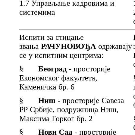
1.7 Управљање кадровима и
системима
Испити за стицање
звања
РАЧУНОВОЂА
одржавају
се у испитним центрима:
§
Београд
- просторије
Економског факултета,
Каменичка бр. 6
§
Ниш
- просторије Савеза
РР Србије, подружница Ниш,
Максима Горког бр. 2
§
Нови Сад
- просторије