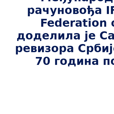
рачуновођа IF
Federation 
доделила је С
ревизора Срби
70 година п