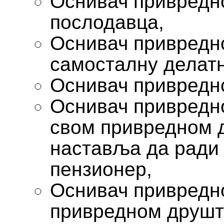
Оснивач привредно
послодавца,
Оснивач привредн
самосталну делатн
Оснивач привредно
Оснивач привредно
свом привредном д
наставља да ради 
пензионер,
Оснивач привредно
привредном друштв