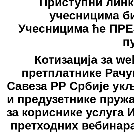
Приступни линк
учесницима би
Учесницима ће ПР
п
Котизација за we
претплатнике Рачу
Савеза РР Србије ук
и предузетнике пруж
за кориснике услуга 
претходних вебинара 