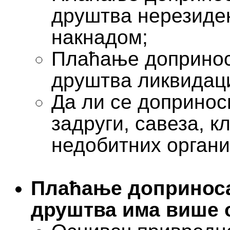
друштва нерезиден
накнадом;
Плаћање допринос
друштва ликвидаци
Да ли се допринос
задруги, савеза, к
недобитних органи
Плаћање доприноса
друштва има више 