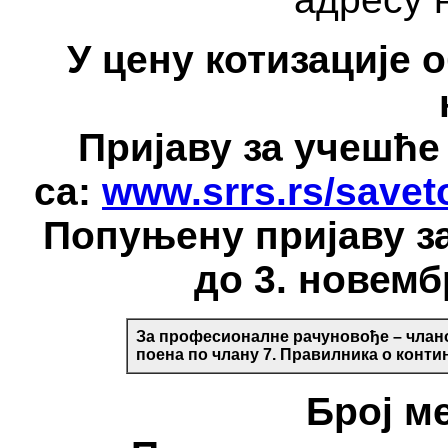
У цену котизације о
Пријаву за учешће
са:
www.srrs.rs/savet
Попуњену пријаву за
до 3. новемб
За професионалне рачуновође – члано
поена по члану 7. Правилника о конти
Број ме