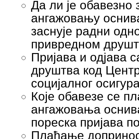
Да ли је обавезно
ангажовању оснива
заснује радни одн
привредном друшт
Пријава и одјава 
друштва код Центр
социјалног осигур
Које обавезе се п
ангажовања оснива
пореска пријава п
Плаћање допринос