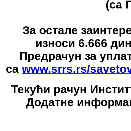
(са 
За остале заинтере
износи 6.666 дин
Предрачун за уплат
са
www.srrs.rs/saveto
Текући рачун Институ
Додатне информаци