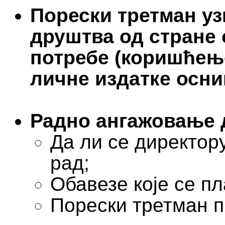
Порески третман у
друштва од стране 
потребе (коришћење
личне издатке оснив
Радно ангажовање д
Да ли се директор
рад;
Обавезе које се п
Порески третман 