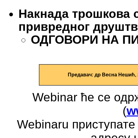
Накнада трошкова 
привредног друштв
ОДГОВОРИ НА ПИТ
Предавач: др Весна Нешић,
Webinar ће се од
(
w
Webinaru приступате 
адресу 