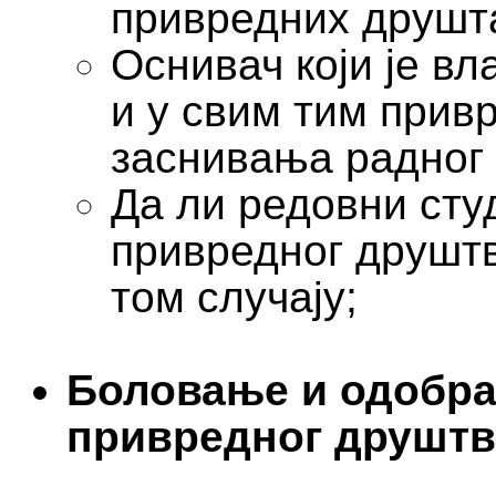
привредних друшта
Оснивач који је в
и у свим тим прив
заснивања радног 
Да ли редовни сту
привредног друштв
том случају;
Боловање и одобра
привредног друштв