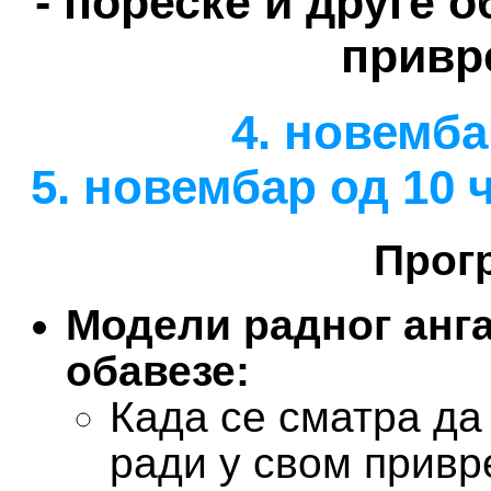
- пореске и друге 
привр
4. новемба
5. новембар од 10 
Прог
Модели радног анг
обавезе:
Када се сматра да
ради у свом привр