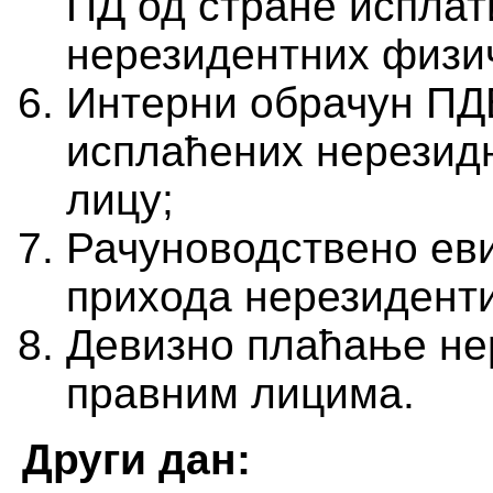
ПД од стране исплат
нерезидентних физич
Интерни обрачун ПД
исплаћених нерезид
лицу;
Рачуноводствено ев
прихода нерезидент
Девизно плаћање не
правним лицима.
Други дан: