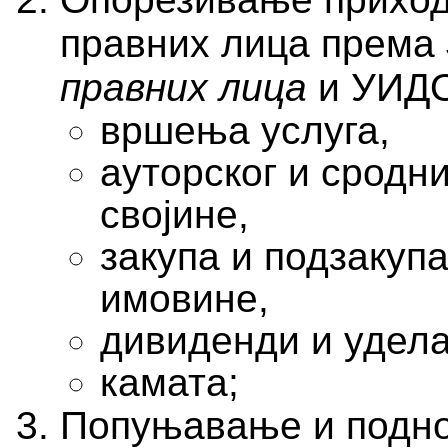
правних лица према
правних лица
и УИДО
вршења услуга,
ауторског и сродн
својине,
закупа и подзакуп
имовине,
дивиденди и удела
камата;
Попуњавање и подно