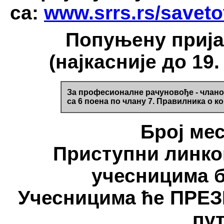
са:
www.srrs.rs/saveto
Попуњену прија
(најкасније до 19.
За професионалне рачуновође - члано
са 6 поена по члану 7. Правилника о к
Број мес
Приступни линко
учесницима б
Учесницима ће ПРЕ
пут