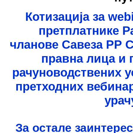
Котизација за web
претплатнике Р
чланове Савеза РР С
правна лица и 
рачуноводствених ус
претходних вебинар
урач
За остале заинтерес