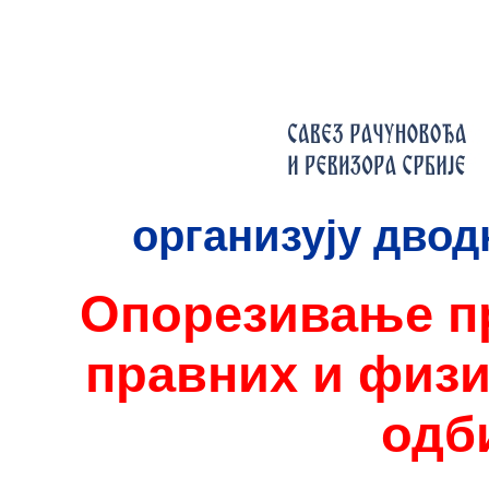
организују дво
Опорезивање п
правних и физи
одб