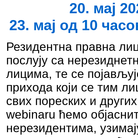
20. мај 2
23. мај од 10 час
Резидентна правна лиц
послују са нерезиднет
лицима, те се појављу
прихода који се тим л
свих пореских и других
webinaru ћемо објасни
нерезидентима, узимај