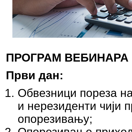
ПРОГРАМ ВЕБИНАРА
Први дан:
Обвезници пореза на
и нерезиденти чији 
опорезивању;
Опорезивање приход