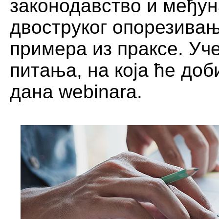
законодавство и међун
двоструког опорезива
примера из праксе. Уч
питања, на која ће доб
дана webinara.