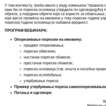
У том контексту, треба имати у виду измењена “правила
како би се пореска основица утврдила по одговарајућој 
објекти, а поједини објекти који се користе за обављање
које врсте промена на имовини у току пореске године уз
пореској години основица је набавна вредност.
ПРОГРАМ ВЕБИНАРА:
Опорезивање по
резом на имовину:
предмет опорезивања;
порески обвезник;
настанак пореске обавезе;
престанак пореске обавезе;
пореска основица (тзв. општа и посебна прав
пореска ослобођења;
утврђивање пореза
Пример утврђивања пореза самоопорезивање
Питања и о
дговори
W
Webinaru п