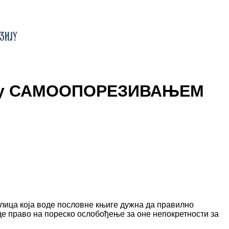
ину САМООПОРЕЗИВАЊЕМ
у лица која воде пословне књиге дужна да правилно
рде право на пореско ослобођење за оне непокретности за