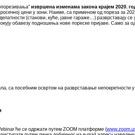
 опорезивања”
извршена изменама закона крајем 2020. г
просечној цени у зони. Наиме, са применом од пореза за 202
 делатности (станови, куће, јавне гараже…) разврставају се
рокују обавезу подношења нове пореске пријаве. Само за о
ила, са посебним освртом на разврставање непокретности у 
м
ebinar ће се одржати путем ZOOM платформе (
www.zoom.u
риступате путем линка добијеног на e-mail адресу наведену