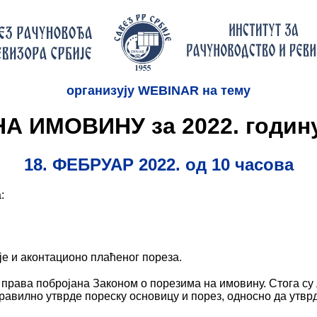
организују WEBINAR на тему
А ИМОВИНУ за 2022. год
18. ФЕБРУАР 2022. од 10 часова
:
је и аконтационо плаћеног пореза.
а права побројана Законом о порезима на имовину. Стога с
правилно утврде пореску основицу и порез, односно да утв