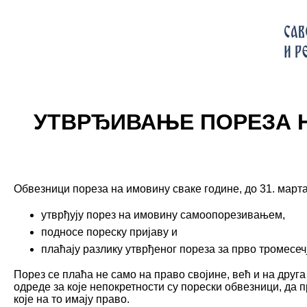
УТВРЂИВАЊЕ ПОРЕЗА Н
Обвезници пореза на имовину сваке године, до 31. марта
утврђују порез на им
овину самоопорезивањем,
подносе пореску пријаву и
плаћају разлику у
тврђеног пореза за прво тромесеч
Порез се плаћа не само на право својине, већ и на друг
одреде за које непокретности су порески обвезници, да 
које на то имају право.