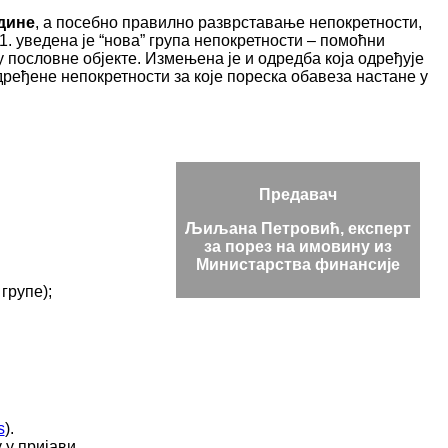
одине
, а посебно правилно разврставање непокретности,
1. уведена је “нова” група непокретности – помоћни
 у пословне објекте. Измењена је и одредба која одређује
дређене непокретности за које пореска обавеза настане у
Предавач
Љиљана Петровић, експерт
за порез на имовину из
Министарства финансије
групе);
s
).
 у пријави.