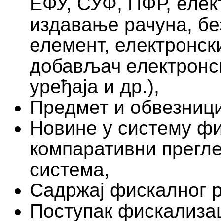
ЕФУ, СУФ, ПФР, елек
издавање рачуна, б
елемент, електронск
добављач електронс
уређаја и др.),
Предмет и обвезници
Новине у систему фи
компаративни прегле
система,
Садржај фискалног р
Поступак фискализац