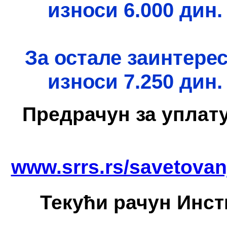
износи 6.000 дин.
За остале заинтерес
износи 7.250 дин.
Предрачун за уплату
www.srrs.rs/savetova
Текући рачун Инст