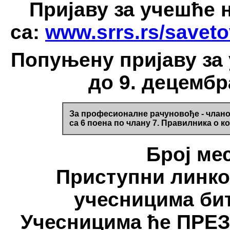
Пријаву за учешће 
са:
www.srrs.rs/savet
Попуњену пријаву за 
до 9. децембр
За професионалне рачуновође - члано
са 6 поена по члану 7. Правилника о к
Број мес
Приступни линко
учесницима бит
Учесницима ће ПРЕ