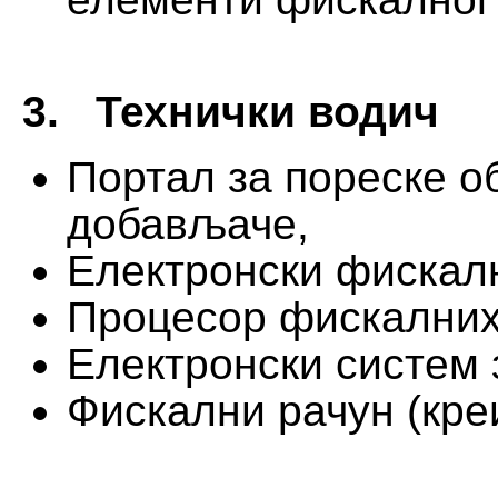
3. Технички водич
Портал за пореске о
добављаче,
Електронски фискалн
Процесор фискалних
Електронски систем 
Фискални рачун (кре