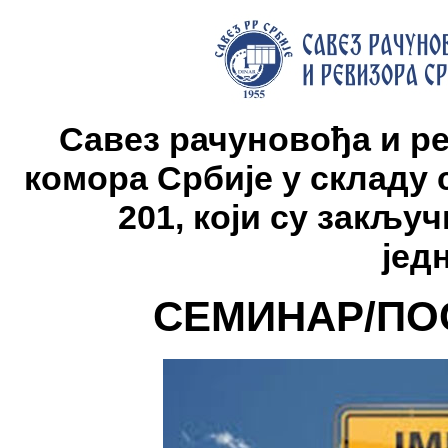
Савез рачуновођа и р
комора Србије у складу 
201, који су закључ
јед
СЕМИНАР/ПО