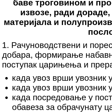
баве троговином и пр
извозе, ради дораде
материјала и полупроизв
посл
1. Рачуноводствени и поре
добара, формирање набавне
поступак царињења и прера
када увоз врши увозник у
када увоз врши увозник у
када посредовање у пос
обавеза за обрачунату ц