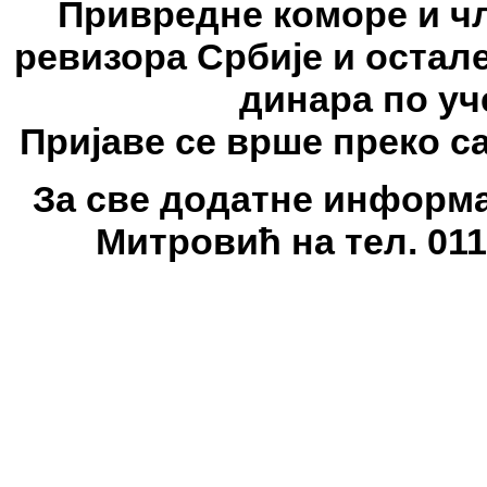
Привредне коморе и ч
ревизора Србије и остале
динара по уч
Пријаве се врше преко с
За све додатне информа
Митровић на тел. 011