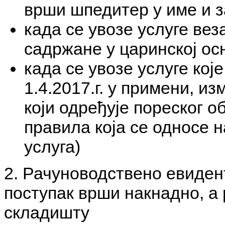
врши шпедитер у име и з
када се увозе услуге вез
садржане у царинској ос
када се увозе услуге које
1.4.2017.г. у примени, и
који одређује пореског о
правила која се односе 
услуга)
2. Рачуноводствено евиден
поступак врши накнадно, а
складишту