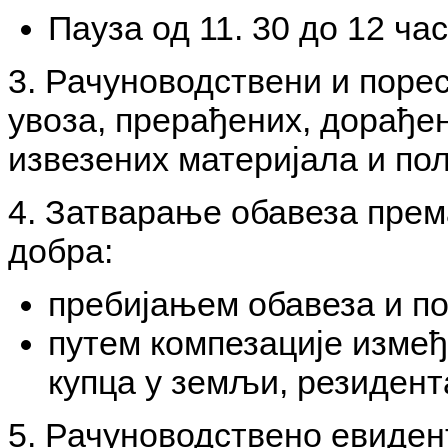
Пауза од 11. 30 до 12 ча
3. Рачуноводствени и поре
увоза, прерађених, дорађе
извезених материјала и по
4. Затварање обавеза прем
добра:
пребијањем обавеза и п
путем компезације изме
купца у земљи, резидент
5. Рачуноводствено евиде