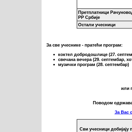
Претплатници Рачуновод
РР Србије
Остали учесници
За све учеснике - пратећи програм:
коктел добродошлице (27. септем
свечана вечера (29. септембар, х
музички програм (28. септембар)
или 
Поводом одржав
За Вас 
Сви учесници добијају