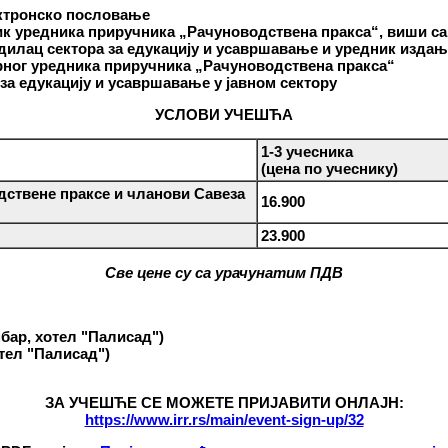
ектронско пословање
ник уредника приручника „Рачуноводствена пракса“, виши с
дилац сектора за едукацију и усавршавање и уредник издањ
рног
уредника приручника „Рачуноводствена пракса“
за едукацију и усавршавање у јавном сектору
УСЛОВИ УЧЕШЋА
1-3 учесника
(цена по учеснику)
ствене праксе и чланови Савеза
16.900
23.900
Све цене су са урачунатим ПДВ
бар, хотел "Палисад")
отел "Палисад")
ЗА УЧЕШЋЕ СЕ МОЖЕТЕ ПРИЈАВИТИ ОНЛАЈН:
https://www.irr.rs/main/event-sign-up/32