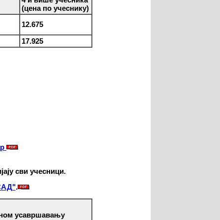
(цена по учеснику)
12.675
17.925
ар
јају сви учесници.
САД"
.
чном усавршавању