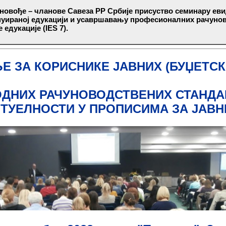
овође – чланове Савеза РР Србије присуство семинару евид
нуираној едукацији и усавршавању професионалних рачуно
едукације (IES 7).
Е ЗА КОРИСНИКЕ ЈАВНИХ (БУЏЕТСК
НИХ РАЧУНОВОДСТВЕНИХ СТАНДАРД
КТУЕЛНОСТИ У ПРОПИСИМА ЗА ЈАВН