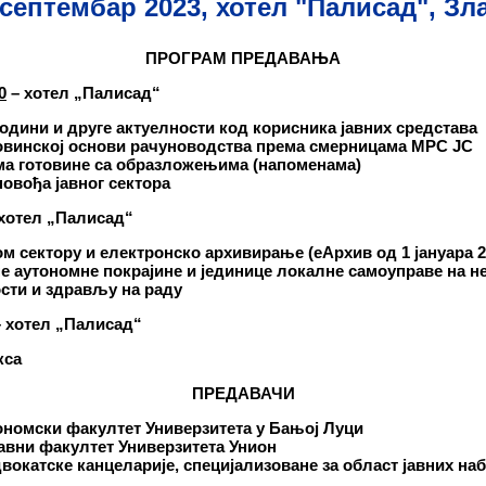
 септембар 2023, хотел "Палисад", З
ПРОГРАМ ПРЕДАВАЊА
0
– хотел „Палисад“
години и друге актуелности код корисника јавних средстава
овинској основи рачуноводства према смерницама МРС ЈС
а готовине са образложењима (напоменама)
вођа јавног сектора
 хотел „Палисад“
ом сектору
и електронско архивирање
(
еАрхив од 1 јануара 
е аутономне покрајине и јединице локалне самоуправе на н
сти и здрављу на раду
– хотел „Палисад“
кса
ПРЕДАВАЧИ
номски факултет Универзитета у Бањој Луци
авни факултет Универзитета Унион
окатске канцеларије, специјализоване за област јавних наб