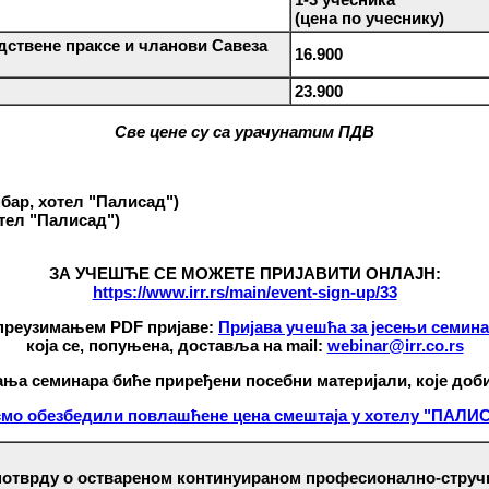
(цена по учеснику)
ствене праксе и чланови Савеза
16.900
23.900
Све цене су са урачунатим ПДВ
бар, хотел "Палисад")
отел "Палисад")
ЗА УЧЕШЋЕ СЕ МОЖЕТЕ ПРИЈАВИТИ ОНЛАЈН:
https://www.irr.rs/main/event-sign-up/33
преузимањем PDF пријаве:
Пријава учешћа за јесењи семин
која се, попуњена, доставља на mail:
webinar@irr.co.rs
ања
семинара биће приређени посебни материјали, које доби
смо обезбедили повлашћене цена смештаја у хотелу "ПАЛИ
 потврду о оствареном континуираном професионално-стру