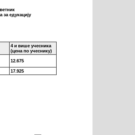
аветник
а за едукацију
4 и више учесника
(цена по учеснику)
12.675
17.925