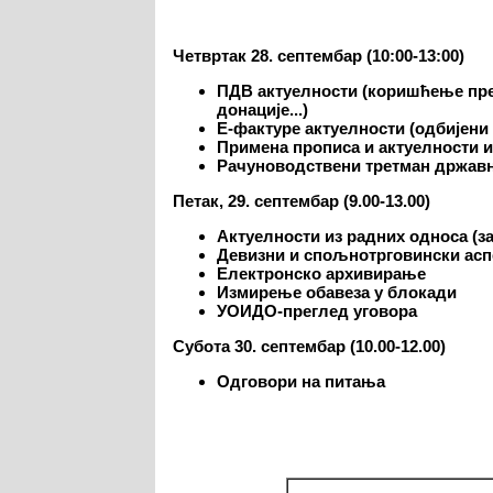
Четвртак 28. септембар (10:00-13:00)
ПДВ актуелности (коришћење прет
донације...)
Е-фактуре актуелности (одбијени 
Примена прописа и актуелности и
Рачуноводствени третман држав
Петак, 29. септембар (9.00-13.00)
Актуелности из радних односа (з
Девизни и спољнотрговински асп
Електронско архивирање
Измирење обавеза у блокади
УОИДО-преглед уговора
Субота 30. септембар (10.00-12.00)
Одговори на питања