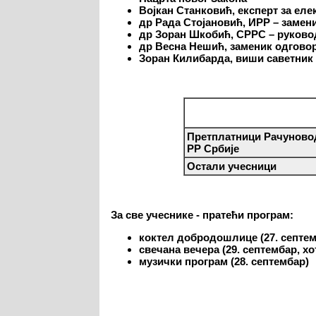
Војкан Станковић
, експерт за ел
др Рада Стојановић
, ИРР – заме
др Зоран Шкобић
, СРРС – руково
др Весна Нешић, заменик
одгово
Зоран Килибарда, виши саветник
Претплатници Рачуновод
РР Србије
Остали учесници
За све учеснике - пратећи програм:
коктел добродошлице (27. септем
свечана вечера (29. септембар, х
музички програм (28. септембар)