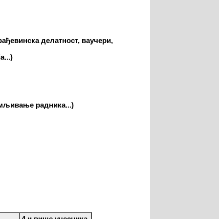
рађевинска делатност, ваучери,
...)
мљивање радника...)
4 и више учесника