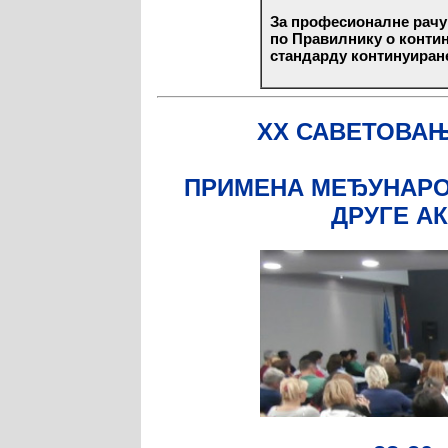
За професионалне рачун
по Правилнику о конти
стандарду континуиране 
XX САВЕТОВАЊ
ПРИМЕНА МЕЂУНАРОД
ДРУГЕ А