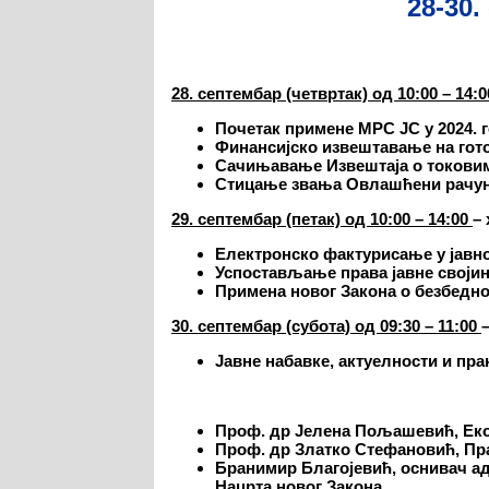
28-30.
2
8
.
септембар
(четвртак) од 10:00 – 14:0
Почетак примене МРС ЈС у 2024. 
Финансијско извештавање на гот
Сачињавање Извештаја о токовим
Стицање звања Овлашћени рачуно
29
.
септембар
(петак) од 10:00 – 14:00
–
Електронско фактурисање у јавн
Успостављање права јавне својин
Примена новог Закона о безбедно
30
.
септембар
(субота) од 09:30 – 11:00
Ј
авне набавке
,
актуелности и пра
Проф. др Јелена Пољашевић, Еко
Проф. др Златко Стефановић, Пр
Бранимир Благојевић, оснивач адв
Нацрта новог Закон
а