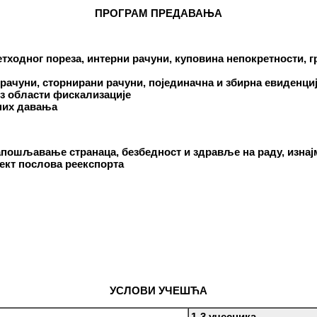
ПРОГРАМ ПРЕДАВАЊА
ходног пореза, интерни рачуни, куповина непокретности, г
рачуни, сторнирани рачуни, појединачна и збирна евиденција
з области фискализације
них давања
апошљавање странаца, безбедност и здравље на раду, изнај
ект послова реекспорта
УСЛОВИ УЧЕШЋА
1-3 учесника