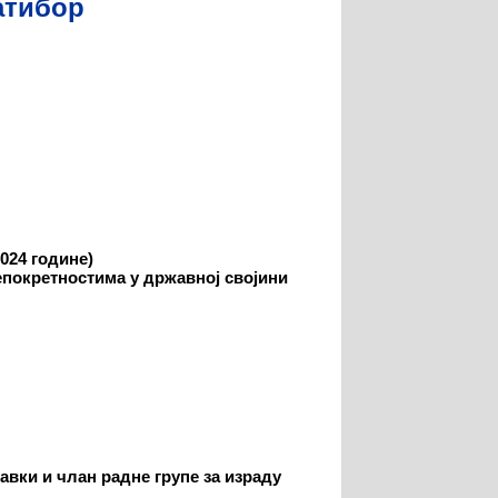
латибор
2024 године
)
епокретностима у државној својини
авки и члан радне групе за израду