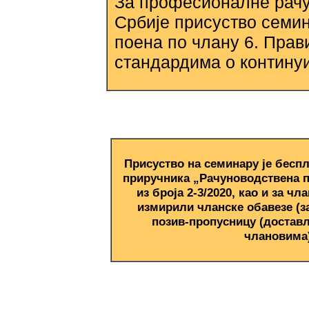
За професионалне рачу
Србије присуство семин
поена по члану 6. Пра
стандардима о континуи
Присуство на семинару је беспл
приручника „Рачуноводствена п
из броја 2-3/2020, као и за чл
измирили чланске обавезе (за 
позив-пропусницу (достав
члановима