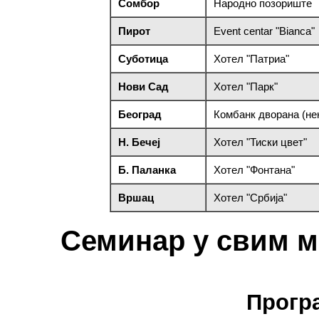
Сомбор
Народно позориште
Пирот
Event centar "Bianca"
Суботица
Хотел "Патриа"
Нови Сад
Хотел "Парк"
Београд
Комбанк дворана (н
Н. Бечеј
Хотел "Тиски цвет"
Б. Паланка
Хотел "Фонтана"
Вршац
Хотел "Србија"
Семинар у свим м
Прогр