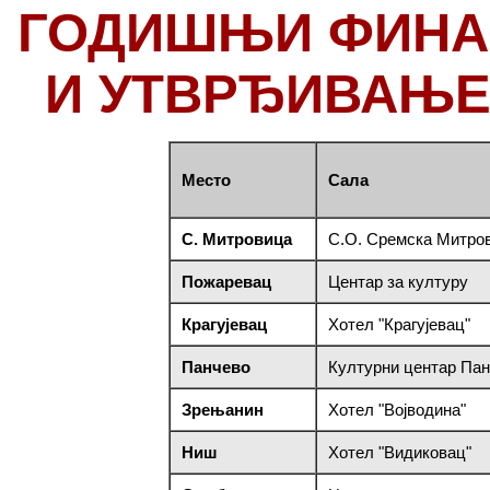
ГОДИШЊИ ФИНА
И УТВРЂИВАЊЕ
Место
Сала
С. Митровица
С.О. Сремска Митро
Пожаревац
Центар за културу
Крагујевац
Хотел "Крагујевац"
Панчево
Културни центар Па
Зрењанин
Хотел "Војводина"
Ниш
Хотел "Видиковац"