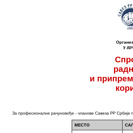
Организ
у др
Спр
радн
и припрем
кор
За професионалне рачуновође - чланове Савеза РР Србије п
МЕСТО
СА