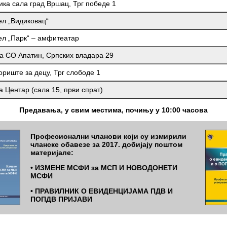
ика сала град Вршац, Трг победе 1
ел „Видиковац“
ел „Парк“ – амфитеатар
а СО Апатин, Српских владара 29
ориште за децу, Трг слободе 1
а Центар (сала 15, први спрат)
Предавања, у свим местима, почињу у 10:
00 часова
Професионални чланови који су измирили
чланске обавезе за 2017. добијају поштом
материјале:
• ИЗМЕНЕ МСФИ за МСП И НОВОДОНЕТИ
МСФИ
• ПРАВИЛНИК О ЕВИДЕНЦИЈАМА ПДВ И
ПОПДВ ПРИЈАВИ