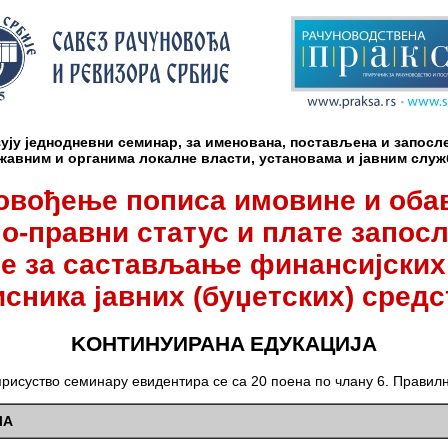
ују једнодневни семинар, за именована, постављена и запосл
жавним и органима локалне власти, установама и јавним слу
овођење пописа имовине и обав
о-правни статус и плате запос
е за састављање финансијских
исника јавних (буџетских) средс
KОНТИНУИРАНA ЕДУКАЦИЈA
рисуство семинару евидентира се са 20 поена по члану 6. Правил
ЛА