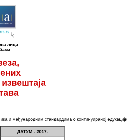
ена лица
жбама
еза,
лених
 извештаја
тава
ника и међународним стандардима о континуираној едукацији
ДАТУМ - 2017.