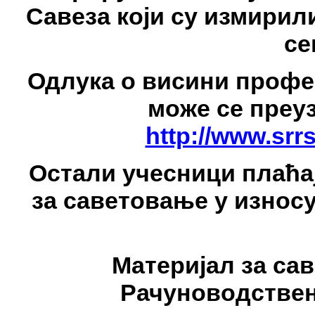
Савеза који су измирил
се
Одлука о висини профе
може се преуз
http://www.srr
Остали учесници плаћај
за саветовање у износу
Материјал за са
Рачуноводствена