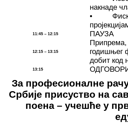
накнаде чл
• Фискалн
пројекцијам
ПАУЗА
11:45 – 12:15
Припрема,
годишњег ф
12:15 – 13:15
добит код 
ОДГОВОР
13:15
За професионалне рачу
Србије присуство на са
поена – учешће у пр
ед