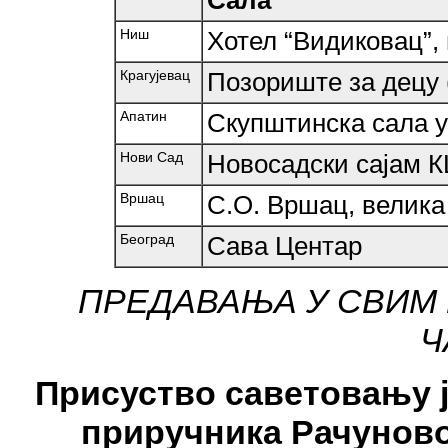
Ниш
Хотел “Видиковац”,
Крагујевац
Позориште за децу (
Апатин
Скупштинска сала у
Нови Сад
Новосадски сајам К
Вршац
С.О. Вршац, велика
Београд
Сава Центар
ПРЕДАВАЊА У СВИМ 
Ч
Присуство саветовању ј
приручника Рачунов