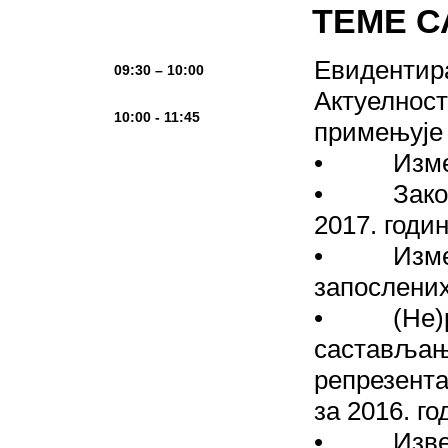
ТЕМЕ 
Евидентир
09:30 – 10:00
Актуелности
10:00 - 11:45
примењује 
• Измене 
• Закон о
2017. годин
• Измене 
запослених
• (Не)ре
састављањ
репрезента
за 2016. го
• Извешт