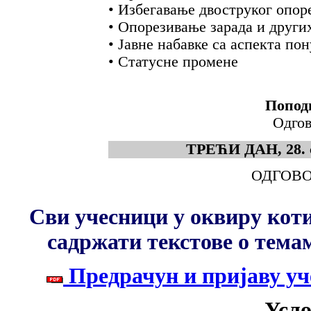
• Избегавање двоструког опор
• Опорезивање зарада и друг
• Јавне набавке са аспекта по
• Статусне промене
Поподн
Одгов
ТРЕЋИ ДАН, 28. се
ОДГОВО
Сви учесници у оквиру коти
садржати текстове о тема
Предрачун и пријаву уче
Усло