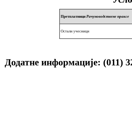
Претплатници
Рачуноводствене праксе
Остали учесници
Додатне информације: (011) 32