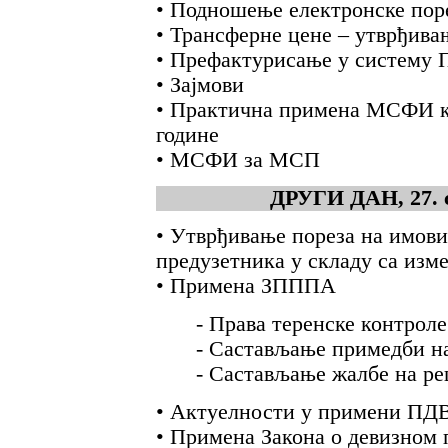
• Подношење електронске поре
• Трансферне цене – утврђивањ
• Префактурисање у систему
• Зајмови
• Практична примена МСФИ кој
године
• МСФИ за МСП
ДРУГИ ДАН, 27. се
• Утврђивање пореза на имови
предузетника у складу са изм
• Примена ЗПППА
- Права теренске контроле
- Састављање примедби н
- Састављање жалбе на р
• Актуелности у примени ПД
• Примена Закона о девизном