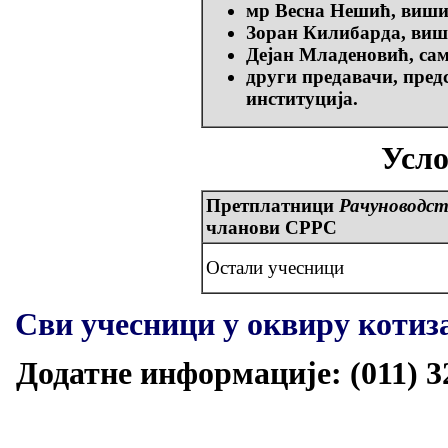
мр Весна Нешић, виши
Зоран Килибарда, виш
Дејан Младеновић, сам
други предавачи, пред
институција.
Усло
Претплатници
Рачуноводст
чланови СРРС
Остали учесници
Сви учесници у оквиру котиза
Додатне информације: (011) 32