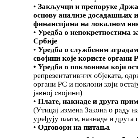
•
Закључци и препоруке Држав
основу анализе досадашњих 
финансијама на локалном ни
•
Уредба о непокретностима за
Србије
•
Уредба о службеним зградам
својини које користе органи 
• Уредба о поклонима који ост
репрезентативних објеката, од
органи РС и поклони који остају
јавној својини)
•
Плате, накнаде и друга при
(Утицај измена Закона о раду н
уређују плате, накнаде и друга
•
Одговори на питања