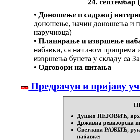
24. септембар (
•
Доношење и садржај интерн
доношење, начин доношења и п
наручиоца)
•
Планирање и извршење наб
набавки, са начином припрема и
извршења буџета у складу са З
•
Одговори на питања
Предрачун и пријаву уче
П
Душко ПЕЈОВИЋ, врхо
Државна ревизорска и
Светлана РАЖИЋ, руко
набавке;