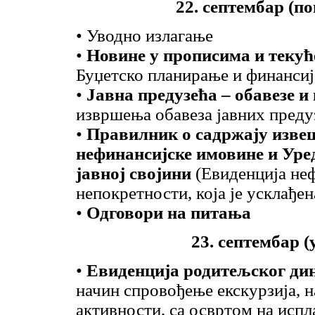
22. септембар (по
• Уводно излагање
•
Новине у прописима и текућ
Буџетско планирање и финансиј
•
Јавна предузећа – обавезе 
извршења обавеза јавних предуз
•
Правилник о садржају извеш
нефинансијске имовине и Уред
јавној својини
(Евиденција неф
непокретности, која је усклађен
•
Одговори на питања
23. септембар (
•
Евиденција родитељског ди
начин спровођење екскурзија, 
активности, са освртом на исп