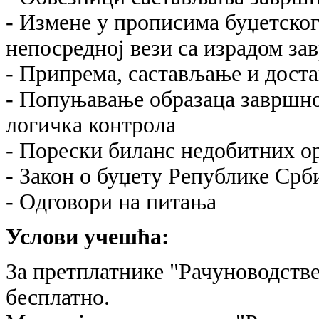
- Измене у прописима буџетског 
непосредној вези са израдом за
- Припрема, састављање и дост
- Попуњавање образаца завршно
логичка контрола
- Порески биланс недобитних о
- Закон о буџету Републике Срби
- Одговори на питања
Услови учешћа:
За претплатнике "Рачуноводстве
бесплатно.