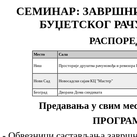
СЕМИНАР: ЗАВРШН
БУЏЕТСКОГ РАЧУ
РАСПОРЕ
Место
Сала
Ниш
Просторије друштва рачуновођа и ревизора Н
Нови Сад
Новосадски сајам КЦ "Мастер"
Београд
Дворана Дома синдиката
Предавања у свим мес
ПРОГРА
- Обвезници састављања завршн