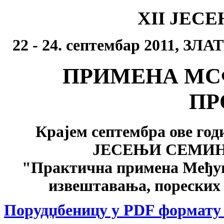
XII ЈЕС
22 - 24. септембар 2011, ЗЛ
ПРИМЕНА МС
ПР
Крајем септембра ове годи
ЈЕСЕЊИ СЕМИНАР
"Практична примена Међун
извештавања, пореских 
Порудџбеницу у PDF формату 