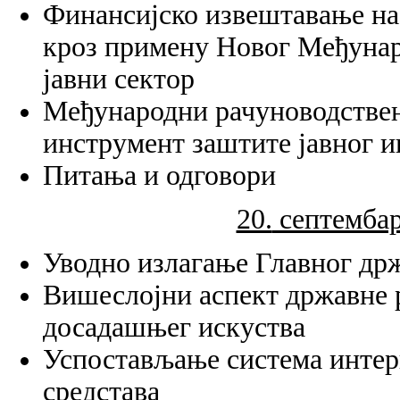
Финансијско извештавање на 
кроз примену Новог Међунар
јавни сектор
Међународни рачуноводствени
инструмент заштите јавног и
Питања и одговори
20.
септембар 
Уводно излагање Главног др
Вишеслојни аспект државне р
досадашњег искуства
Успостављање система интерн
средстава