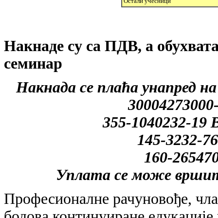
Остали учесници
Накнаде су са ПДВ, а обухвата
семинар
Накнада се плаћа унапред на 
30004273000-
355-1040232-19 В
145-3232-76
160-265470
Уплата се може вршит
Професионалне рачуновође, чла
бодова континуиране едукације 