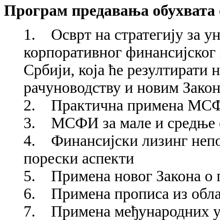
Програм предавања обухвата 
1. Осврт на стратегију за у
корпоративног финансијског
Србији, која ће резултирати 
рачуноводству и новим Закон
2. Практична примена М
3. МСФИ за мале и средње 
4. Финансијски лизинг непо
порески аспекти
5. Примена новог Закона о
6. Примена прописа из обла
7. Примена међународних уг