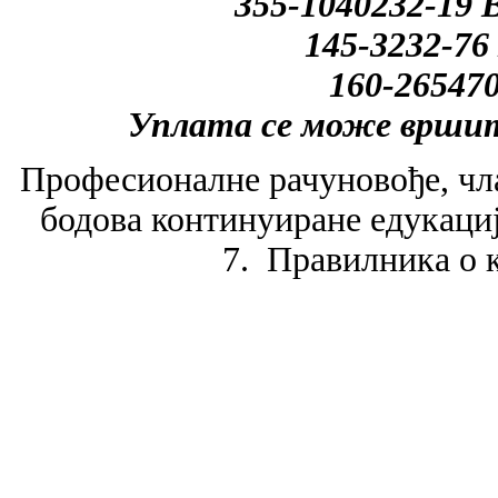
355-1040232-19 В
145-3232-76
160-265470
Уплата се може вршит
Професионалне рачуновође, чла
бодова континуиране едукације
7. Правилника о 