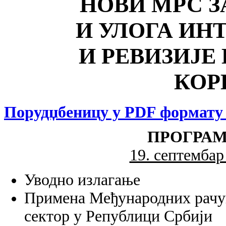
НОВИ МРС З
И УЛОГА ИН
И РЕВИЗИЈЕ
КОР
Порудџбеницу у PDF формату 
ПРОГРАМ
19. септембар
Уводно излагање
Примена Међународних рачун
сектор у Републици Србији