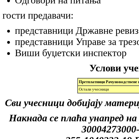
Одговори на питања
гости предавачи:
представници Државне ревиз
представници Управе за трез
Виши буџетски инспектор
Услови уч
Претплатници Рачуноводствене 
Остали учесници
Сви учесници добијају матери
Накнада се плаћа унапред на 
30004273000-