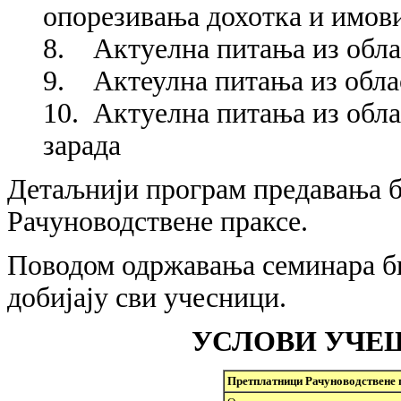
опорезивања дохотка и имов
8. Актуелна питања из обл
9. Актеулна питања из обла
10. Актуелна питања из обла
зарада
Детаљнији програм предавања б
Рачуноводствене праксе.
Поводом одржавања семинара би
добијају сви учесници.
УСЛОВИ УЧЕ
Претплатници Рачуноводствене 