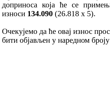
доприноса која ће се примењ
износи
134.090
(26.818
x
5).
Очекујемо да ће овај износ прос
бити објављен у наредном броју