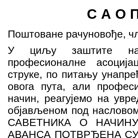
С А О 
П
оштоване рачуновође, ч
У циљу заштите наш
професионалне асоција
струке, по питању унапре
овога пута, али профес
начин, реагујемо на увре
објављеном под насловом
САВЕТНИКА О НАЧИН
АВАНСА ПОТВРЂЕНА СУ