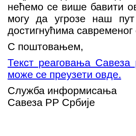
нећемо се више бавити ов
могу да угрозе наш пу
достигнућима савременог 
С поштовањем,
Текст реаговања Савеза 
може се преузети овде
.
Служба информисања
Савеза РР Србије