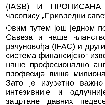
(IASB) И ПРОПИСАНА
часопису „Привредни саве
Овим путем још једном п
Савеза и наше чланств
рачуновођа (IFAC) и друг
система финансијског изв
наше професионално анг
професије више милиона
Зато је изузетно важн
интезивније и одлучни
зацртане давних педес