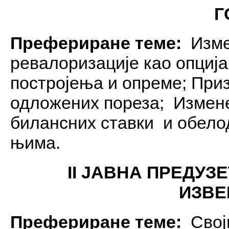
Г
Префериране теме:
Изме
ревалoризације као опциј
постројења и опреме; Пр
одложених пореза; Измене
билансних ставки и обел
њима.
II ЈАВНА ПРЕДУЗ
ИЗВ
Префериране теме:
Своји