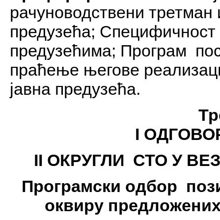
рачуноводствени третман 
предузећа; Специфичност
предузећима; Програм по
праћење његове реализаци
јавна предузећа.
Тр
I ОДГОВО
II ОКРУГЛИ СТО У В
Програмски одбор пози
оквиру предложених