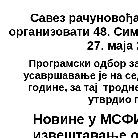
Савез рачуновођа
организовати 48. Сим
27. маја
Програмски одбор з
усавршавање је на се
године, за тај трод
утврдио 
Новине у МСФ
извештавање о