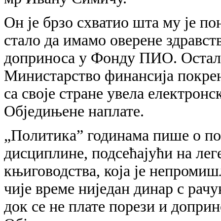
Он је брзо схватио шта му је по
стало да имамо оверене здравст
доприноса у Фонду ПИО. Остало
Министарство финансија покрен
са своје стране увела електрон
Обједињене наплате.
„Политика” годинама пише о по
дисциплине, подсећајући на ле
књиговодства, која је непромиш
чије време ниједан динар с рачу
док се не плате порези и доприн