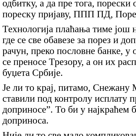
одбитку, а да пре тога, порески
пореску пријаву, ППП ПД, Порес
Технологија плаћања тиме још н
где се све обавезе за порез и до
рачун, преко пословне банке, у
се преносе Трезору, а он их ра
буџета Србије.
Је ли то крај, питамо, Снежану
ставили под контролу исплату п
доприносе”. То би у најкраћем 
доприноса.
Није ли то све мало компликов