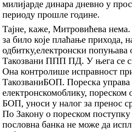
милијарде динара дневно у прос
периоду прошле године.
Тајне, каже, Митровићева нема.
за било које плаћање прихода, на
одбитку,електронски попуњава 
Такозвани ППП ПД. У њега се с
Она контролише исправност приј
ТакозваниБОП. Пореска управа 
електронскомоблику, пореском о
БОП, уноси у налог за пренос с
По Закону о пореском поступку 
пословна банка не може да испла