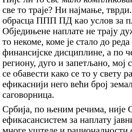
све то траје? Ни најмање, тврди
обрасца ППП ПД као услов за п
Обједињене наплате не трају дуж
то некоме, коме је стало до ре
финансијске дисциплине, а по ч
региону, дуго и запетљано, мој 
се обавести како се то у свету 
ефикаснији него већи број зема
саговорница.
Србија, по њеним речима, није
ефикасансистем за наплату јавн
многе уштеде и рационалности о 