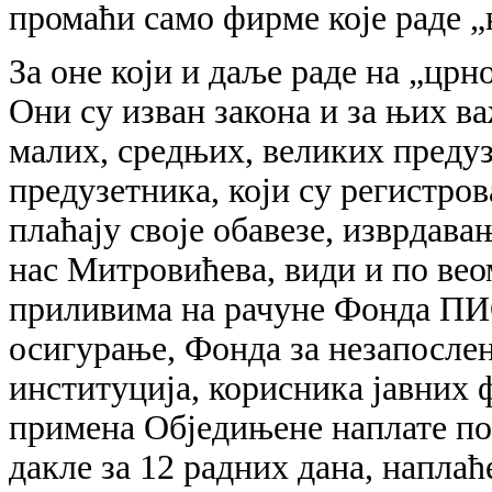
промаћи само фирме које раде „
За оне који и даље раде на „црн
Они су изван закона и за њих ва
малих, средњих, великих предуз
предузетника, који су регистров
плаћају своје обавезе, изврдава
нас Митровићева, види и по вео
приливима на рачуне Фонда ПИО
осигурање, Фонда за незапослен
институција, корисника јавних ф
примена Обједињене наплате пор
дакле за 12 радних дана, наплаћ