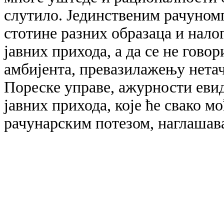
слутило. Јединственим рачуном
стотине разних образаца и налог
јавних прихода, а да се не гов
амбијента, превазилажењу нета
Пореске управе, ажурности еви
јавних прихода, које ће свако 
рачунарским потезом, наглаша