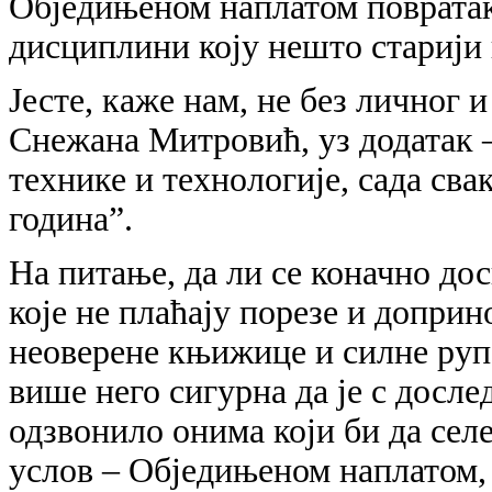
Обједињеном наплатом повратак
дисциплини коју нешто старији
Јесте, каже нам, не без личног
Снежана Митровић, уз додатак –
технике и технологије, сада сва
година”.
На питање, да ли се коначно до
које не плаћају порезе и допри
неоверене књижице и силне рупе
више него сигурна да је с досл
одзвонило онима који би да селе
услов – Обједињеном наплатом, 