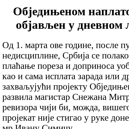
Обједињеном наплатом
објављен у дневном 
Од 1. марта ове године, после 
недисциплине, Србија се полако 
плаћање пореза и доприноса уо
као и сама исплата зарада или д
захваљујући пројекту Обједињен
развила магистар Снежана Митр
ревизора чији би, можда, вишег
пројекат није стигао у руке до
мр Ивану Симичу.