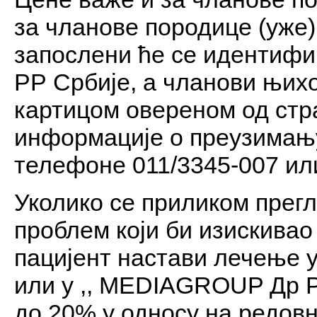
за чланове породице (уже)
запослени ће се идентифи
РР Србије, а чланови њих
картицом овереном од стр
информације о преузимању
телефоне 011/3345-007 или
Уколико се приликом прегл
проблем који би изискивао
пацијент настави лечење
или у ,, MEDIAGROUP Др Р
до 20% у односу на редовн