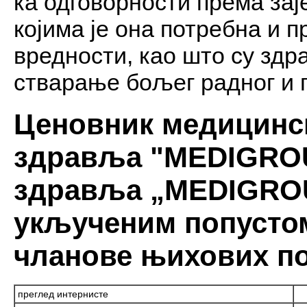
ка одговорности према за
којима је она потребна и 
вредности, као што су здр
стварање бољег радног и 
Ценовник медицинск
здравља "
MEDIGR
здравља „MEDIGROU
укљученим попустом
чланове њихових п
преглед интернисте