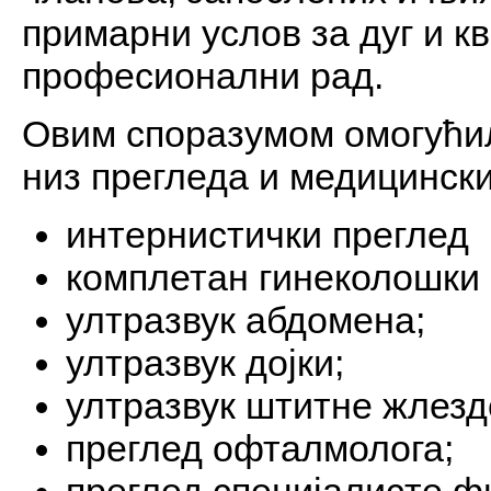
примарни услов за дуг и к
професионални рад.
Овим споразумом омогућил
низ прегледа и медицински
интернистички преглед
комплетан гинеколошки
ултразвук абдомена;
ултразвук дојки;
ултразвук штитне жлезд
преглед офталмолога;