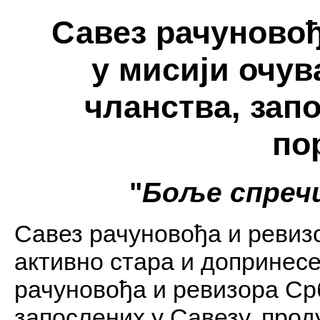
Савез рачуновођ
у мисији очу
чланства, зап
по
"
Боље спреч
Савез рачуновођа и ревизо
активно стара и допринес
рачуновођа и ревизора Ср
запослених у Савезу, про