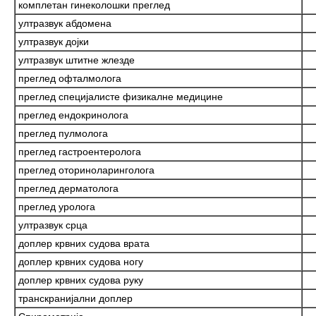
комплетан гинеколошки преглед
ултразвук абдомена
ултразвук дојки
ултразвук штитне жлезде
преглед офталмолога
преглед специјалисте физикалне медицине
преглед ендокринолога
преглед пулмолога
преглед гастроентеролога
преглед оториноларинголога
преглед дерматолога
преглед уролога
ултразвук срца
доплер крвних судова врата
доплер крвних судова ногу
доплер крвних судова руку
транскранијални доплер