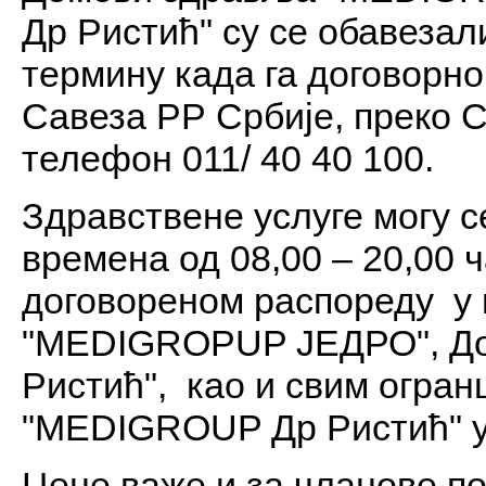
Др Ристић" су се обавезал
термину када га договорно
Савеза РР Србије, преко C
телефон 011/ 40 40 100.
Здравствене услуге могу се
времена од 08,00 – 20,00 
договореном распореду у
"MEDIGROPUP ЈЕДРО", Д
Ристић", као и свим огра
"MEDIGROUP Др Ристић" у
Цене важе и за чланове по