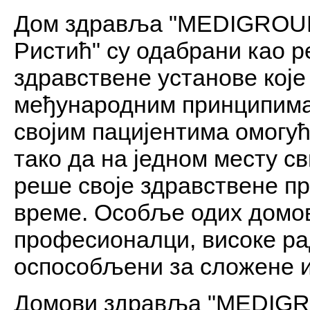
Дом здравља "MEDIGROU
Ристић" су одабрани као 
здравствене установе кој
међународним принципима 
својим пацијентима омогућ
тако да на једном месту с
реше своје здравствене пр
време. Особље одих домов
професионалци, високе ра
оспособљени за сложене и
Домови здравља "MEDIG