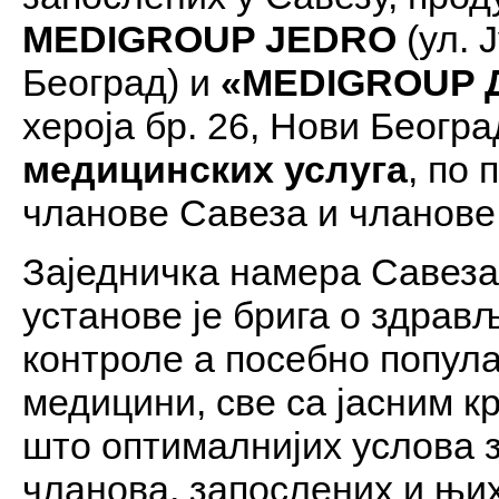
MEDIGROUP JEDRO
(ул. 
Београд) и
«
MEDIGROUP
хероја бр. 26, Нови Београ
медицинских услуга
, по
чланове Савеза и чланове
Заједничка намера Савеза
установе је брига о здрав
контроле а посебно попул
медицини, све са јасним к
што оптималнијих услова 
чланова, запослених и њих