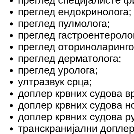
преглед специјалисте ф
преглед ендокринолога;
преглед пулмолога;
преглед гастроентероло
преглед оториноларинго
преглед дерматолога;
преглед уролога;
ултразвук срца;
доплер крвних судова в
доплер крвних судова но
доплер крвних судова ру
транскранијални доплер