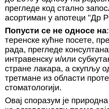
прегледе код стално запос
асортиман у апотеци "Др Р
Попусти се не односе на
теренске кућне посете, пр
рада, прегледе консултана
интравенску и/или субкута
стране лакара, а скупљу о
третмане из области проте
стоматологији.
Овај споразум је природн