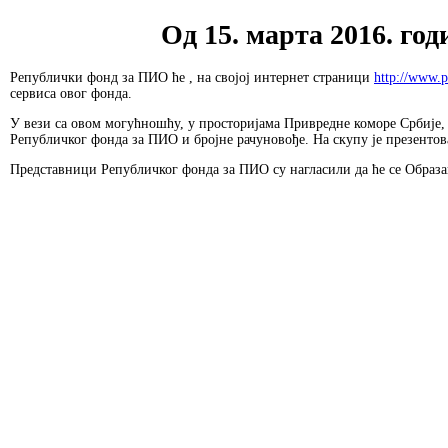
Од 15. марта 2016. го
Републички фонд за ПИО ће , на својој интернет страници
http://www.p
сервиса овог фонда.
У вези са овом могућношћу, у просторијама Привредне коморе Србије, 
Републичког фонда за ПИО и бројне рачуновође. На скупу је презенто
Представници Републичког фонда за ПИО су нагласили да ће се Образац