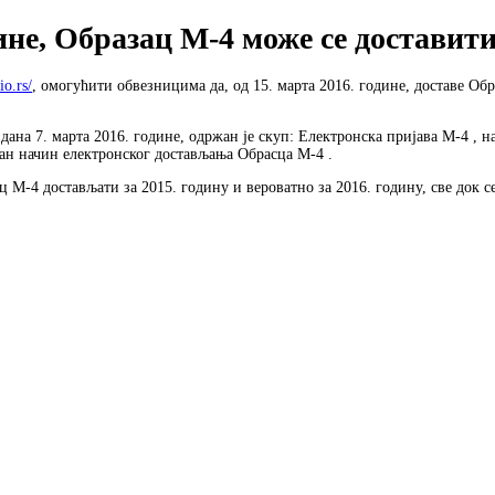
дине, Образац М-4 може се доставит
io.rs/
, омогућити обвезницима да, од 15. марта 2016. године, доставе Об
дана 7. марта 2016. године, одржан је скуп: Електронска пријава М-4 ,
ван начин електронског достављања Обрасца М-4 .
 М-4 достављати за 2015. годину и вероватно за 2016. годину, све док с