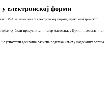
и у електронској форми
разац М-4 за запослене у електронској форми, преко електронског
 на којем су били присутни министар Александар Вулин, представници
е не успостави адекватна размена података између надлежних органа.