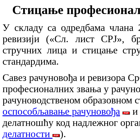
Стицање професионал
У складу са одредбама члана 2
ревизији («Сл. лист СРЈ», б
стручних лица и стицање стр
стандардима.
Савез рачуновођа и ревизора Ср
професионалних звања у рачуно
рачуноводственом образовном 
оспособљавање рачуновођа
и 
делатношћу код надлежног орга
делатности
).