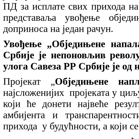
ПД за исплате свих прихода на 
представаља увођење објед
доприноса на један рачун.
Увођење „Обједињене напала
Србије је непоновљив револ
улога Савеза РР Србије је од 
Пројекат „
Обједињене напл
најсложенијих пројеката у ци
који ће донети највеће рез
амбијента и транспарентнос
прихода у будућности, а који се