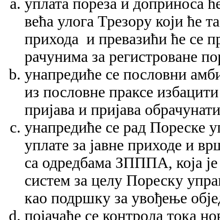
уплата пореза и доприноса ће
већа улога Трезору који ће 
прихода и превазићи ће се п
рачунима за регистроване по
унапредиће се пословни амби
из пословне праксе избацити
пријава и пријава обрачунат
унапредиће се рад Пореске у
уплате за јавне приходе и в
са одредбама ЗПППА, која ј
систем за целу Пореску упра
као подршку за увођење обје
појачаће се контрола тока но