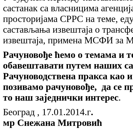
састанак са власницима агенциј
просторијама СРРС на теме, ед
састављања извештаја о трансф
извештаја, примена МСФИ за 
Рачуновође ћемо о темама и 
обавештавати путем наших сај
Рачуноводствена пракса као и
позивамо рачуновође, да се п
то наш заједнички интерес
.
Београд , 17.01.2014.г
.
мр Снежана Митровић