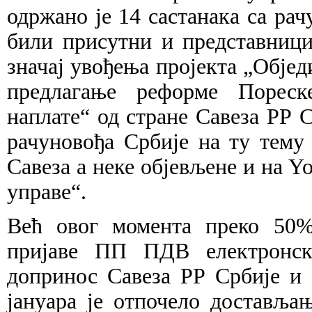
одржано је 14 састанака са рач
били присутни и представници
значај увођења пројекта „Објед
предлагање реформе Пореск
наплате“ од стране Савеза РР 
рачуновођа Србије на ту тему
Савеза а неке објевљене и на
Yo
управе“.
Већ овог момента преко 50%
пријаве ПП ПДВ електронск
допринос Савеза РР Србије и 
јануара је отпочело доставља