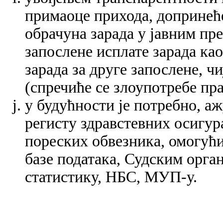
примаоце прихода, допринећ
обрачуна зарада у јавним пре
запослене исплате зарада као
зарада за друге запослене, чи
(спречиће се злоупотребе пр
у будућности је потребно, а
регисту здравстевних осигур
пореских обвезника, омогући
базе података, Судским орга
статистику, НБС, МУП-у.