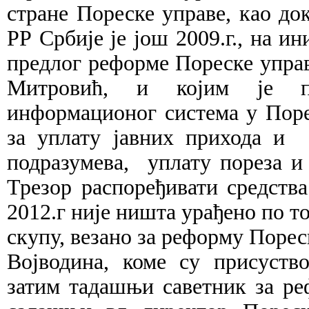
стране Пореске управе, као до
РР Србије је још 2009.г., на и
предлог реформе Пореске управ
Митровић, и којим је пр
информационог система у Поре
за уплату јавних прихода и 
подразумева, уплату пореза и 
Трезор распоређивати средств
2012.г није ништа урађено по то
скупу, везано за реформу Порес
Војводина, коме су присуств
затим тадашњи саветник за 