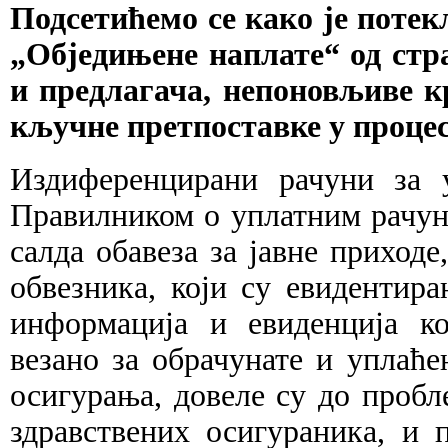
Подсетићемо се како је потек
„Обједињене наплате“ од стр
и предлагача, непоновљиве 
кључне претпоставке у проце
Издиференцирани рачуни за 
Правилником о уплатним рачуни
салда обавеза за јавне приход
обвезника, који су евидентир
информација и евиденција ко
везано за обрачунате и уплаће
осигурања, довеле су до пробл
здравствених осигураника, и 