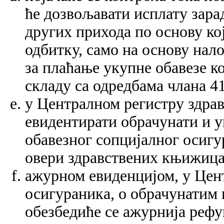
ће дозвољавати исплату зара
других прихода по основу ко
одбитку, само на основу нало
за плаћање укупне обавезе ко
складу са одредбама члана 
у Централном регистру здрав
евидентирати обрачунати и 
обавезног сопцијалног осигу
овери здравствених књижица
ажурном евиденцијом, у Цен
осигураника, о обрачунатим 
обезбедиће се ажурнија рефу