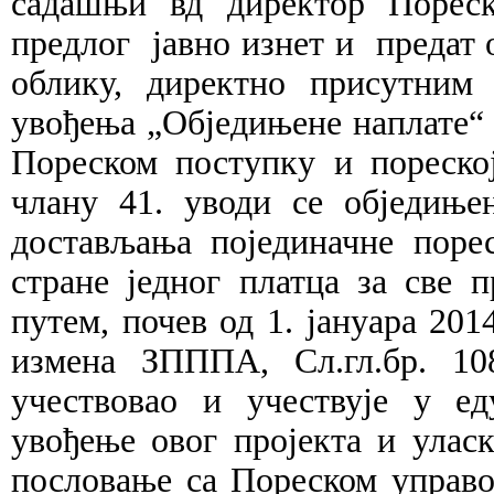
садашњи вд директор Пореск
предлог јавно изнет и предат 
облику, директно присутним
увођења „Обједињене наплате“ 
Пореском поступку и пореској 
члану 41. уводи се
обједиње
достављања појединачне порес
стране једног платца за све 
путем, почев од 1. јануара 2014
измена ЗПППА, Сл.гл.бр. 10
учествовао и учествује у ед
увођење овог пројекта и улас
пословање са Пореском управо