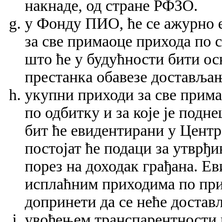
накнаде, од стране РФЗО.
у Фонду ПИО, ће се ажурно 
за све примаоце прихода по 
што ће у будућности бити ос
престанка обавезе доставља
укупни приходи за све примао
по одбитку и за које је подн
бит ће евидентирани у Центр
постојат ће подаци за утврђ
порез на доходак грађана. Е
исплаћним приходима по при
допринети да се неће достав
увођењем транспарентности 