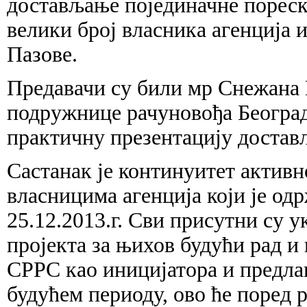
достављање појединачне пореске
велики број власника агенција 
Пазове.
Предавачи су били мр Снежана
подружнице рачуновођа Београд
практичну презентацију доста
Састанак је континуитет активн
власницима агенција који је од
25.12.2013.г. Сви присутни су у
пројекта за њихов будући рад и
СРРС као иницијатора и предла
будућем периоду, ово ће поред 