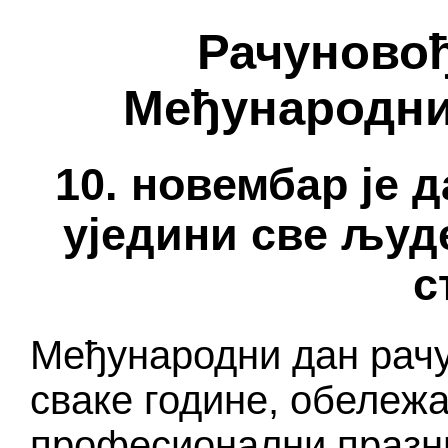
Рачуново
Међународни
10. новембар је д
уједини све људ
с
Међународни дан рачу
сваке године, обележа
професионални празни