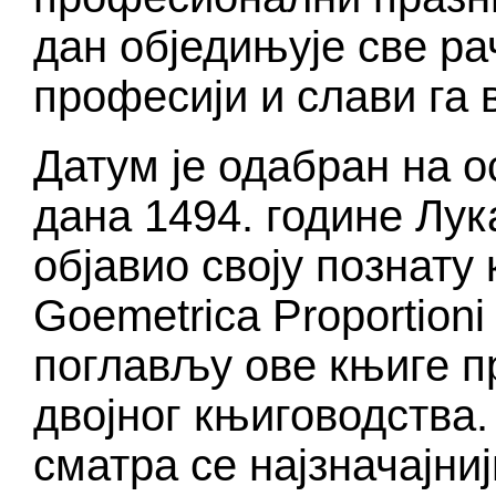
дан обједињује све ра
професији и слави га 
Датум је одабран на о
дана 1494. године Лук
објавио своју познату
Goemetrica Proportiоni 
поглављу ове књиге п
двојног књиговодства
сматра се најзначајни