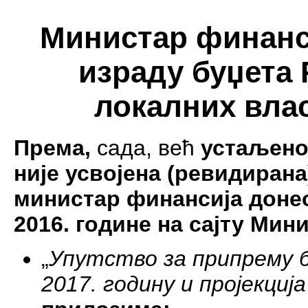
Министар финанси
израду буџета 
локалних влас
Према,
сада, већ
устаљено
није усвојена (ревидирана
министар финансија донео
2016. године на сајту Мин
„
Упутство за припрему б
2017. годину и пројекција