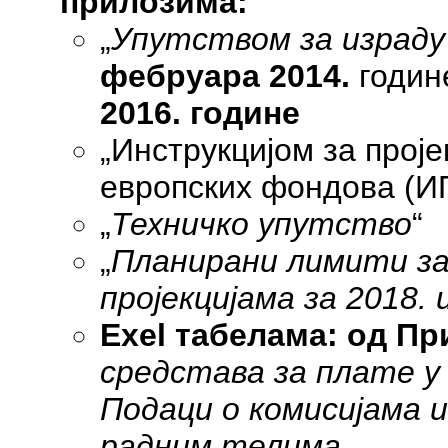
прилозима:
„
Упутством за израду
фебруара 2014.
годин
2016. године
„Инструкцијом за проје
европских фондова (И
„
Техничко упутство
“
„
Планирани лимити за
пројекцијама за 201
8
. 
Exel табелама: од Пр
средстава за плате у 
Подаци о комисијама 
радним телима
.