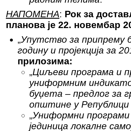
НАПОМЕНА
:
Рок за доста
планова је 22. новембар 2
„
Упутство за припрему б
годину и пројекција за 20
прилозима:
„
Циљеви програма и п
униформним индикато
буџета – предлог за 
општине у Републици 
„
Униформни програми
јединица локалне сам