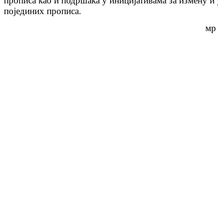
прописа као и подршака у иницијативама за измену и
појединих прописа.
мр