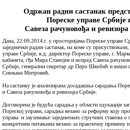
Одржан радни састанак предс
Пореске управе Србије 
Савеза рачуновођа и ревизора
Дана, 22.09.2014.г. у просторијама Пореске управе Ср
заједнички радни састанак, на коме су присуствовали
управе Србије, в.д. директор Пореске управе, г. Ма
кабинета, гђа Мира Станојев и испред Савеза рачунов
Србије, генерални секретар др Перо Шкобић и виши с
Снежана Митровић.
На састанку је анализирана досадашња сарадања Поре
и Савеза рачуновођа и ревизора Србије.
Договорена је будућа сарадња у области едукације за
Пореској управи, сарадња везано за реформу коју пр
управа и заузимање заједничких стручних ставова о 
конкретним питањима везано за практичну примену п