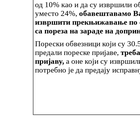
од 10% као и да су извршили о
уместо 24%,
обавештавамо Ва
извршити прекњижавање по с
са пореза на зараде на допри
Порески обвезници који су 30.
предали пореске пријаве,
треба
пријаву,
а оне који су извршили
потребно је да предају исправн
Биро 