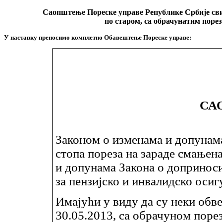
Саопштење Пореске управе Републике Србије свим
по старом, са обрачунатим поре
У наставку преносимо комплетно Обавештење Пореске управе:
СА
Законом о изменама и допунама
стопа пореза на зараде смањена
и допунама Закона о доприноси
за пензијско и инвалидско осиг
Имајући у виду да су неки обв
30.05.2013, са обрачуном поре