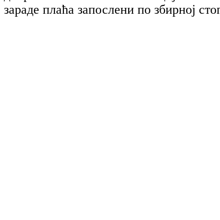
зараде плаћа запослени по збирној сто