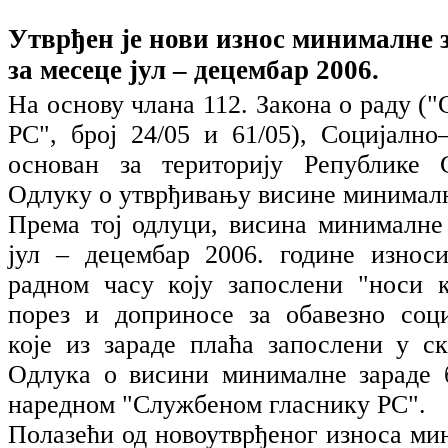
Утврђен је нови износ минималне 
за месеце јул – децембар 2006.
На основу члана 112. Закона о раду (
РС", број 24/05 и 61/05), Социјално
основан за територију Републике С
Одлуку о утврђивању висине минималн
Према тој одлуци, висина минималне 
јул – децембар 2006. године износ
радном часу коју запослени "носи к
порез и доприносе за обавезно соц
које из зараде плаћа запослени у ск
Одлука о висини минималне зараде 
наредном "Службеном гласнику РС".
Полазећи од новоутврђеног износа ми