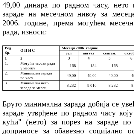
49,00 динара по радном часу, нето
зараде на месечном нивоу за месец
2006. године, према могућем месеч
рада, износи:
Ред.
Месеци 2006. године
О П И С
бр.
јул
август
септем.
окто
1
2
3
4
5
6
1.
Могући часови рада
168
184
168
у месецу
2.
Минимална зарада
49,00
49,00
49,00
4
по часу
3.
Минимална нето
8.232
9.016
8.232
8
зарада за месец
Бруто минимална зарада добија се ув
зараде утврђене по радном часу коју
кући" (нето) за порез на зараде п
доприносе за обавезно социјално о