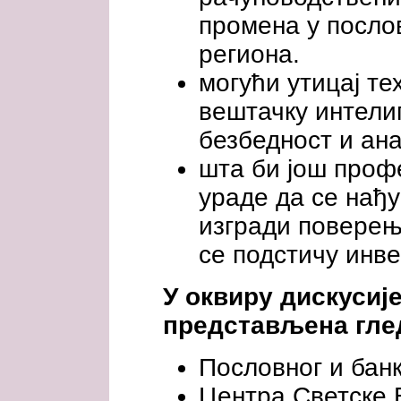
промена у посл
региона.
могући утицај те
вештачку интелиг
безбедност и ан
шта би још проф
ураде да се нађ
изгради поверењ
се подстичу инве
У оквиру дискусије
представљена гле
Пословног и банк
Центра Светске 