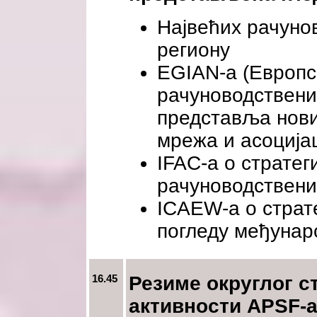
Највећих рачуно
региону
EGIAN-а (Европс
рачуноводствених
представља нови
мрежа и асоција
IFAC-а о страте
рачуноводствени
ICAEW-а о страте
погледу међунар
16.45
Резиме округлог ст
активности APSF-а