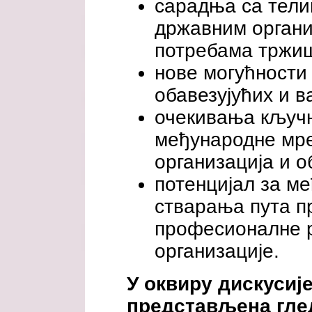
сарадња са тели
државним органи
потребама тржиш
нове могућности 
обавезујућих и в
очекивања кључн
међународне мр
организација и 
потенцијал за м
стварања пута п
професионалне 
организације.
У оквиру дискусије
представљена гле