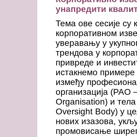
унапредити квали
Тема ове сесије су 
корпоративном изве
уверавању у укупно
трендова у корпор
привреде и инвести
истакнемо примере 
између професиона
организација (PAO –
Organisation) и тел
Oversight Body) у 
нових изазова, укљу
промовисање ширег