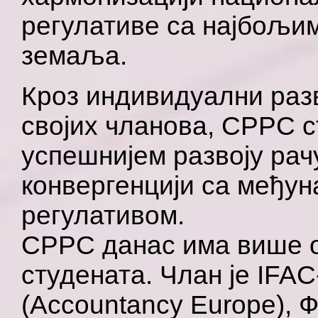
регулативе са најбољим
земаља.
Кроз индивидуални разв
својих чланова, СРРС с
успешнијем развоју рач
конвергенцији са међу
регулативом.
СРРС данас има више о
студената. Члан је IFA
(Accountancy Europe),