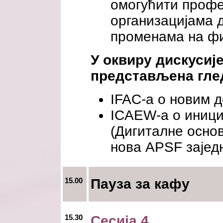
омогућити проф
организацијама д
променама на фи
У оквиру дискусије
представљена гле
IFAC-а о новим 
ICAEW-а о иниција
(Дигиталне основ
нова APSF зајед
15.00
Пауза за кафу
15.30
Сесија 4