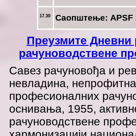
17.30
Саопштење: APSF 
Преузмите Дневни 
рачуноводствене пр
Савез рачуновођа и рев
невладина, непрофитна
професионалних рачуно
оснивања, 1955, активно
рачуноводствене профе
хармонизацији национ