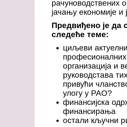
рачуноводствених о
јачању економије и 
Предвиђено је да с
следеће теме:
циљеви актуелни
професионалних
организација и 
руководстава тих
привући чланств
улогу у PAO?
финансијска одр
финансирања
остали кључни р