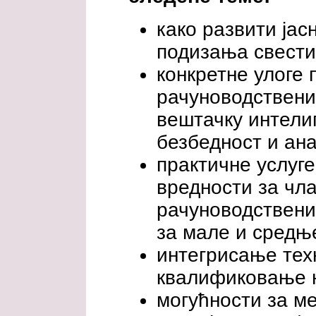
како развити јас
подизања свести
конкретне улоге
рачуноводствених
вештачку интелиг
безбедност и ан
практичне услуге
вредности за чл
рачуноводствени
за мале и средњ
интегрисање техн
квалификовање 
могућности за м