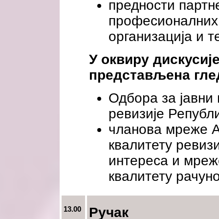
предности партн
професионалних
организација и т
У оквиру дискусије
представљена гле
Одбора за јавни
ревизије Републ
чланова мреже A
квалитету ревизи
интереса и мреж
квалитету рачун
13.00
Ручак