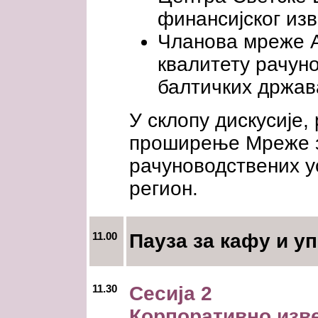
финансијског и
Чланова мреже 
квалитету рачуно
балтичких држав
У склопу дискусије,
проширење Мреже з
рачуноводствених у
регион.
11.00
Пауза за кафу и у
11.30
Сесија 2
Корпоративно изве