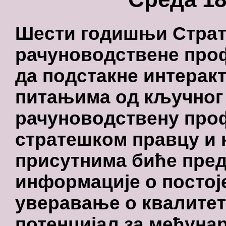
Шести годишњи Стра
рачуноводствене проф
да подстакне интера
питањима од кључног 
рачуноводствену проф
стратешком правцу и н
присутнима биће пред
информације о постој
уверавање о квалите
потенцијал за међуна