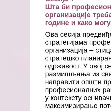
Шта би професион
организације треба
године и како могу
Ова сесија предвиђ
стратегијама профе
организација – сти
стратешко планирањ
одрживост. У овој с
размишљања из свих
направити општи п
професионалних ра
у контексту оснива
максимизирање пот