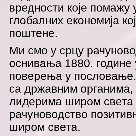
вредности које помажу 
глобалних економија ко
поштене.
Ми смо у срцу рачунов
оснивања 1880. године
поверења у пословање.
са државним органима,
лидерима широм света 
рачуноводство позитив
широм света.