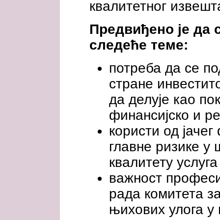
квалитетног извеш
Предвиђено је да с
следеће теме:
потреба да се по
стране инвестито
да делује као по
финансијско и р
користи од јаче
главне ризике у
квалитету услуга
важност професи
рада комитета з
њихових улога у