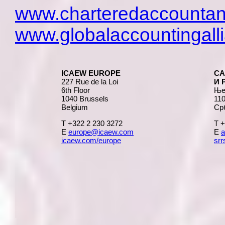
www.charteredaccountan
www.globalaccountingall
ICAEW EUROPE
СА
227 Rue de la Loi
И 
6th Floor
Ње
1040 Brussels
11
Belgium
Ср
T +322 2 230 3272
T +
E
europe@icaew.com
E
a
icaew.com/europe
srr