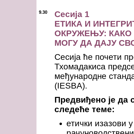
9.30
Сесија 1
ЕТИКА И ИНТЕГР
ОКРУЖЕЊУ: КАКО
МОГУ ДА ДАЈУ С
Сесија ће почети п
Тхомадакиса предс
међународне станда
(IESBA).
Предвиђено је да с
следеће теме:
етички изазови 
рачуноводствених