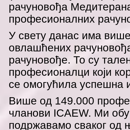
рачуновођа Медитерана
професионалних рачуно
У свету данас има више
овлашћених рачуновођа
рачуновође. То су тале
професионалци који кор
се омогућила успешна и
Више од 149.000 профе
чланови ICAEW. Ми обу
подржавамо сваког од њ