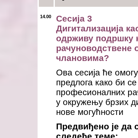
14.00
Сесија 3
Дигитализација ка
одрживу подршку 
рачуноводствене о
члановима?
Ова сесија ће омог
предлога како би с
професионалних ра
у окружењу брзих д
нове могућности
Предвиђено је да с
следеће теме: