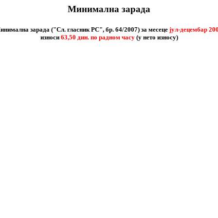
Минимална зарада
инимална зарада ("Сл. гласник РС", бр. 64/2007) за месеце
јул-децембар
200
износи
63,50 дин. по радном часу
(у нето износу)