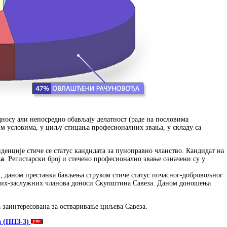
односу али непосредно обављају делатност (раде на пословима
тим условима, у циљу стицања професионалних звања, у складу са
денције стиче се статус кандидата за пуноправно чланство. Кандидат на
на
. Регистарски број и стечено професионално звање означени су у
, даном престанка бављења струком стиче статус почасног-добровољног
часних-заслужних чланова доноси Скупштина Савеза. Даном доношења
 заинтересована за остваривање циљева Савеза.
а (ППЗ-3)