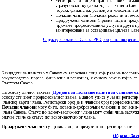
Регистровани лиценцирани чланови - имао
у рачуноводству (лица која се активно баве
пореза, финансија, ревизије и консалтинга)
Почасни чланови (почасни редовни и поча
Придружени чланови (правна лица и преду
пружање професионланих услуга и друга п
заинтересована за остваривање циљева Саве
Структура чланова Савеза РР Србије по професио
Кандидати за чланство у Савезу су запослена лица која раде на послови
рачуноводства, пореза, финансија и ревизије), у смислу закона којим с
Статутом Савеза.
На основу личног захтева (
Пријава за полагање испита за стицање о
основу стеченог професионалног звања, а даном уписа у Јавни региста
чланској карти члана. Регистарски број је и члански број професионал
Почасни чланови
могу бити, почасни-добровољни чланови и почасни-за
члана Савеза. Статус почасног-заслужног члана могу стећи лица заслу
одлуке стиче се статус почасног-заслужног члана.
Придружени чланови
су правна лица и предузетници регистровани за 
Образац Зах