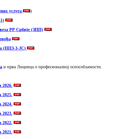
них услуга
)
1)
веза РР Србије (ЗПП)
овођа
а (ППЗ-3-ЈС)
а
и прва Лиценца о професионалној оспособљености.
 2026.
 2025.
 2024.
 2023.
 2022.
 2021.