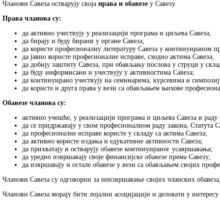
Чланови Савеза остварују своја
права и обавезе
у Савезу.
Права чланова су:
да активно учествују у реализацији програма и циљева Савеза;
да бирају и буду бирани у органе Савеза;
да користе професионалну литературу Савеза у континуираном 
да јавно користе професионалне исправе, сходно актима Савеза;
да добију заштиту Савеза, при обављању послова у струци у скла
да буду информисани и учествују у активностима Савеза;
да континуирано учествују на семинарима, курсевима и симпози
да користе и друга права у вези са обављањем њихове професиона
Обавезе чланова су:
активно учешће, у реализацији програма и циљева Савеза и раду 
да се придржавају у свом професионалном раду закона, Статута С
да професионалне исправе користе у складу са актима Савеза;
да активно користе издања и едукативне активности Савеза;
да прихватају и остварују обавезе континуираног усавршавања;
да уредно извршавају своје финансијске обавезе према Савезу;
да извршавају и остале обавезе у вези са обављањем својих профе
Чланови Савеза су одговорни за неизвршавање својих чланских обавеза,
Чланови Савеза морају бити лојални асоцијацији и деловати у интересу