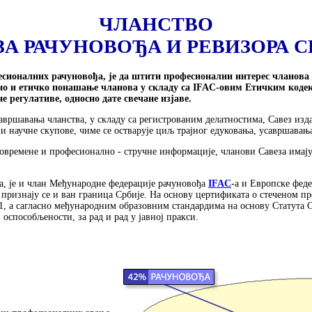
ЧЛАНСТВО
ЗА РАЧУНОВОЂА И РЕВИЗОРА С
есионалних рачуновођа
,
је да штити професионални интерес чланова
но и етичко понашање чланова у складу са IFAC-овим Етичким коде
не регулативе
, односно дате свечане изјаве.
шавања чланства, у складу са регистрованим делатностима, Савез изда
 и научне скупове, чиме се остварује циљ трајног едуковања, усавршава
говремене и професионално - стручне информације, чланови Савеза имај
а, је и члан Међународне федерације рачуновођа
IFAC
-а и Европске фед
признају се и ван граница Србије. На основу цертификата о стеченом пр
, а сагласно међународним образовним стандардима на основу Статута 
 оспособљености, за рад и рад у јавној пракси.