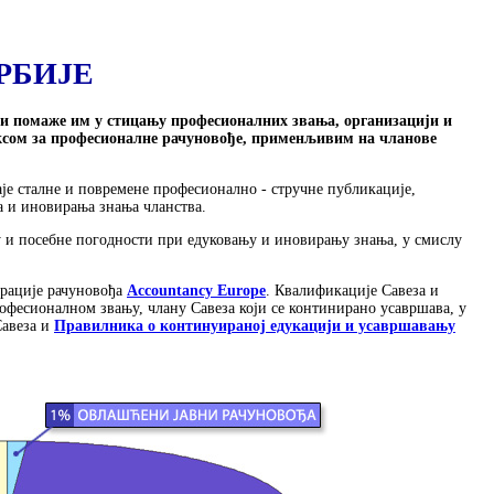
РБИЈЕ
 и помаже им у стицању професионалних звања, организацији и
ксом за професионалне рачуновође, применљивим на чланове
је сталне и повремене професионално - стручне публикације,
ња и иновирања знања чланства.
у и посебне погодности при едуковању и иновирању знања, у смислу
ерације рачуновођа
Accountancy Europe
. Квалификације Савеза и
офесионалном звању, члану Савеза који се континирано усавршава, у
Савеза и
Правилника о континуираној едукацији и усавршавању