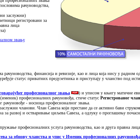
ци професионалних звања
 пословима рачуноводства,
сни заслужни)
зетници регистровани за
равна лица
за)
налном звању
ма рачуноводства, финансија и ревизије, као и лица која нису у радном 
е уређује статус приватних предузетника и приступају у чланство под ис
дговарајућег професионалног звања
) и уписом у књигу матичне еви
р (именик) професионалних рачуновођа, стиче статус
Регистрованог чла
ног рачуновође - носиоца професионалног звања.
служни чланови. Члан Савеза који престане да се активно бави струком
жна за развој и остваривање циљева Савеза, а одлуку о проглашењу по
пружање професионалних услуга рачуноводства, као и друга правна лица
тева за обнову чланства и упис у Именик професионалних рачуновођ