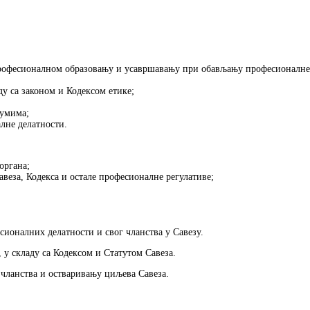
професионалном образовању и усавршавању при обављању професионалне 
ду са законом и Кодексом етике;
јумима;
лне делатности.
органа;
авеза, Кодекса и остале професионалне регулативе;
сионалних делатности и свог чланства у Савезу.
 у складу са Кодексом и Статутом Савеза.
 чланства и остваривању циљева Савеза.