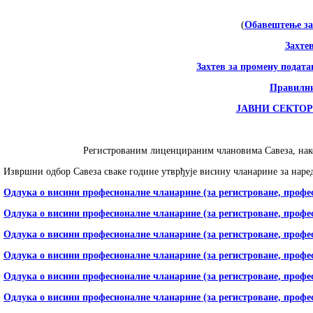
(
Обавештење за 
Захтев
Захтев за промену подат
Правилни
ЈАВНИ СЕКТОР – 
Регистрованим лиценцираним члановима Савеза, нако
Извршни одбор Савеза сваке године утврђује висину чланарине за наред
Одлука о висини професионалне чланарине (за регистроване, профес
Одлука о висини професионалне чланарине (за регистроване, профес
Одлука о висини професионалне чланарине (за регистроване, профес
Одлука о висини професионалне чланарине (за регистроване, профес
Одлука о висини професионалне чланарине (за регистроване, профес
Одлука о висини професионалне чланарине (за регистроване, профес