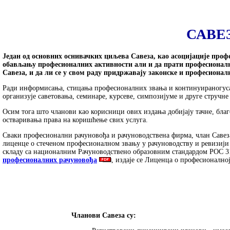
САВЕ
Један од основних
оснивачких
циљева Савеза, као асоцијације проф
обављању професионалних активности али и да прати професионал
Савеза, и да ли се у свом раду придржавају законске и професионал
Ради информисања, стицања професионалних звања и континуираногусавр
организује саветовања, семинаре, курсеве, симпозијуме и друге стручне
Осим тога што чланови као корисници ових издања добијају тачне, бла
остваривања права на коришћење свих услуга.
Сваки професионални рачуновођа и рачуноводствена фирма, члан Савез
лиценце о стеченом професионалном звању у рачуноводству и ревизији 
складу са националним Рачуноводствено образовним стандардом РОС 31
професионалних рачуновођа
, издаје се Лиценца о професионалној
Чланови Савеза су: