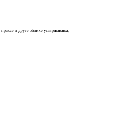
праксе и друге облике усавршавања;