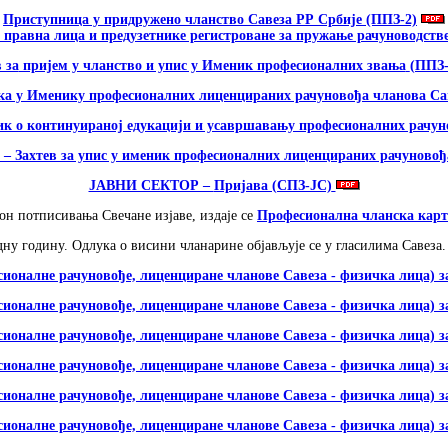
Приступница у придружено чланство Савеза РР Србије (ППЗ-2)
правна лица и предузетнике регистроване за пружање рачуноводстве
 за
пријем у чланство и упис у Именик професионалних звања
(ППЗ-
ака у Именику професионалних лиценцираних рачуновођа чланова Са
к о континуираној едукацији и усавршавању професионалних рачун
Захтев за упис у именик професионалних лиценцираних рачуновођ
ЈАВНИ СЕКТОР –
Пријава (СПЗ-ЈС)
н потписивања Свечане изјаве, издаје се
Професионална чланска карт
ну годину. Одлука о висини чланарине објављује се у гласилима Савеза.
ионалне рачуновође, лиценциране чланове Савеза - физичка лица) за
ионалне рачуновође, лиценциране чланове Савеза - физичка лица) за
ионалне рачуновође, лиценциране чланове Савеза - физичка лица) за
ионалне рачуновође, лиценциране чланове Савеза - физичка лица) за
ионалне рачуновође, лиценциране чланове Савеза - физичка лица) за
ионалне рачуновође, лиценциране чланове Савеза - физичка лица) за